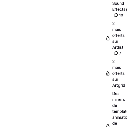
Sound
Effects)
10
2
mois
offerts
sur
Artlist
7
2
mois
offerts
sur
Artgrid
Des
milliers
de
templat
animati
de