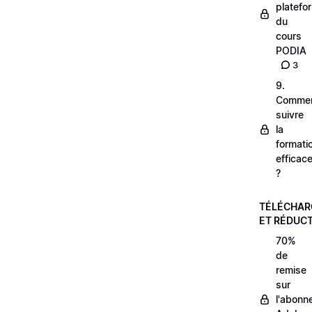
platefo
du
cours
PODIA
3
9.
Comme
suivre
la
formati
efficac
?
TÉLÉCHA
ET RÉDUC
70%
de
remise
sur
l'abonn