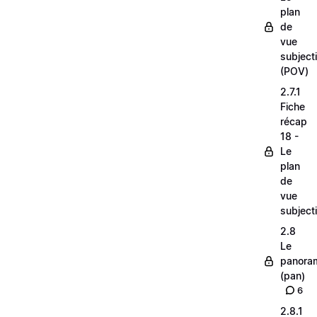
plan
de
vue
subjecti
(POV)
2.7.1
Fiche
récap
18 -
Le
plan
de
vue
subjecti
2.8
Le
panora
(pan)
6
2.8.1