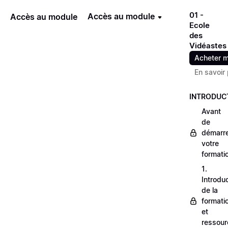
01 -
Accès au module
Accès au module
Ecole
des
Vidéastes
Acheter m
En savoir 
INTRODUC
Avant
de
démarr
votre
formati
1.
Introdu
de la
formati
et
ressour