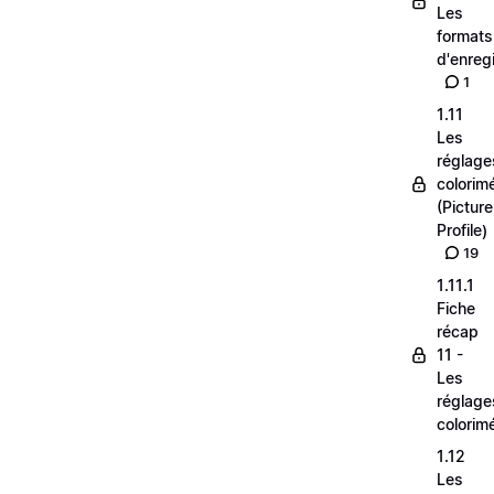
Les
formats
d'enreg
1
1.11
Les
réglage
colorim
(Picture
Profile)
19
1.11.1
Fiche
récap
11 -
Les
réglage
colorim
1.12
Les