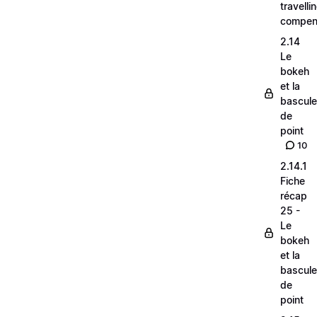
travelli
compen
2.14
Le
bokeh
et la
bascule
de
point
10
2.14.1
Fiche
récap
25 -
Le
bokeh
et la
bascule
de
point