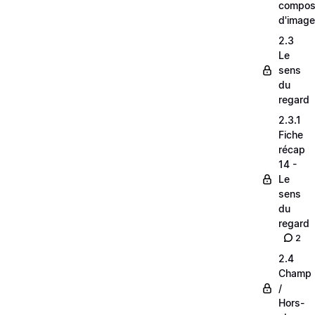
composi
d'image
2.3
Le
sens
du
regard
2.3.1
Fiche
récap
14 -
Le
sens
du
regard
2
2.4
Champ
/
Hors-