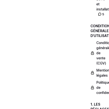
et
installa
5
CONDITIO
GÉNÉRALE
D'UTILISA
Conditi
général
de
vente
(CGV)
Mentio
légales
Politiqu
de
confiden
1. LES