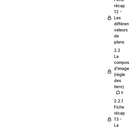
récap
12 -
Les
différe
valeurs
de
plans
2.2
La
composi
d’image
(règle
des
tiers)
5
2.2.1
Fiche
récap
13 -
La