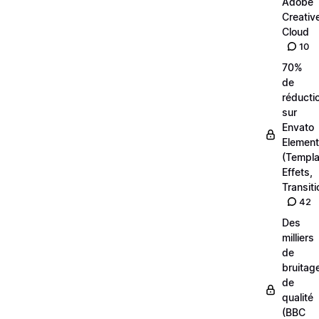
Adobe
Creativ
Cloud
10
70%
de
réducti
sur
Envato
Elemen
(Templa
Effets,
Transiti
42
Des
milliers
de
bruitag
de
qualité
(BBC