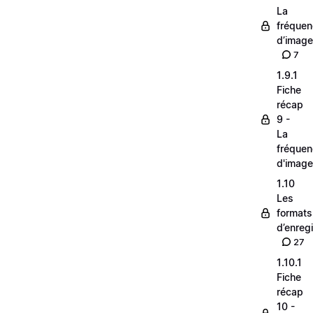
La
fréque
d’image
7
1.9.1
Fiche
récap
9 -
La
fréque
d'image
1.10
Les
formats
d’enreg
27
1.10.1
Fiche
récap
10 -