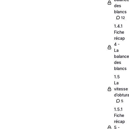
des
blancs
12
1.4.1
Fiche
récap
4 -
La
balance
des
blancs
1.5
La
vitesse
d’obtura
5
1.5.1
Fiche
récap
5 -