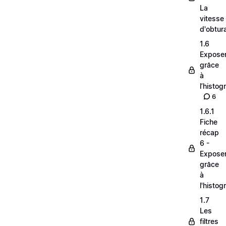
La
vitesse
d'obtur
1.6
Expose
grâce
à
l’histo
6
1.6.1
Fiche
récap
6 -
Expose
grâce
à
l'histo
1.7
Les
filtres