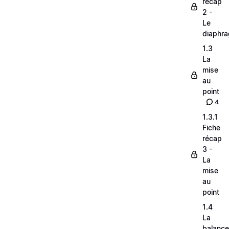
récap
2 -
Le
diaphr
1.3
La
mise
au
point
4
1.3.1
Fiche
récap
3 -
La
mise
au
point
1.4
La
balance