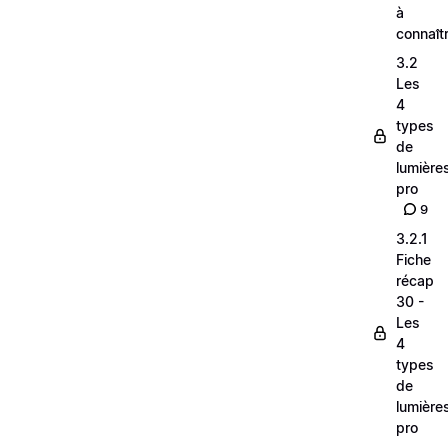
à
connaît
3.2
Les
4
types
de
lumière
pro
9
3.2.1
Fiche
récap
30 -
Les
4
types
de
lumière
pro