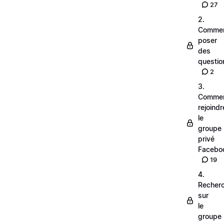
27
2.
Comme
poser
des
questio
2
3.
Comme
rejoindr
le
groupe
privé
Facebo
19
4.
Recher
sur
le
groupe