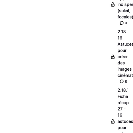
indispe
(soleil,
focales
9
2.18
16
Astuce
pour
créer
des
images
cinéma
8
2.18.1
Fiche
récap
27 -
16
astuce
pour