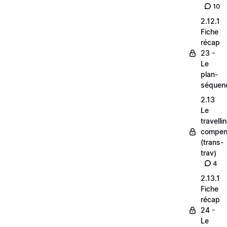
10
2.12.1
Fiche
récap
23 -
Le
plan-
séquen
2.13
Le
travelli
compen
(trans-
trav)
4
2.13.1
Fiche
récap
24 -
Le