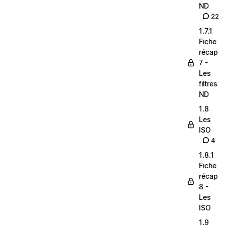
ND
22
1.7.1
Fiche
récap
7 -
Les
filtres
ND
1.8
Les
ISO
4
1.8.1
Fiche
récap
8 -
Les
ISO
1.9