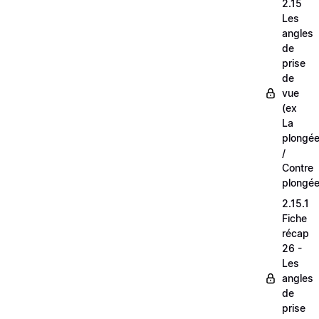
2.15
Les
angles
de
prise
de
vue
(ex
La
plongé
/
Contre
plongée
2.15.1
Fiche
récap
26 -
Les
angles
de
prise