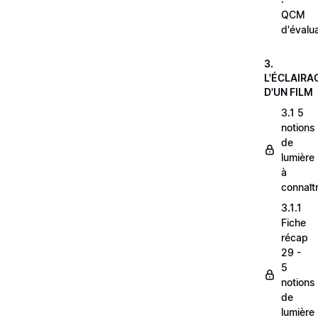
QCM
d'évalu
3.
L'ÉCLAIRA
D'UN FILM
3.1 5
notions
de
lumière
à
connaît
3.1.1
Fiche
récap
29 -
5
notions
de
lumière