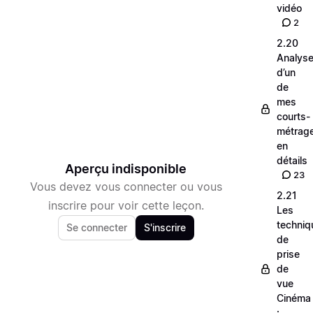
vidéo
2
2.20
Analys
d’un
de
mes
courts-
métrag
en
détails
Aperçu indisponible
23
Vous devez vous connecter ou vous
2.21
inscrire pour voir cette leçon.
Les
techniq
Se connecter
S'inscrire
de
prise
de
vue
Cinéma
: