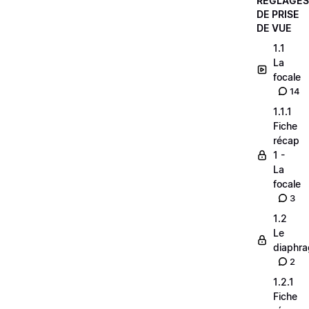
RÉGLAGES
DE PRISE
DE VUE
1.1
La
focale
14
1.1.1
Fiche
récap
1 -
La
focale
3
1.2
Le
diaphr
2
1.2.1
Fiche