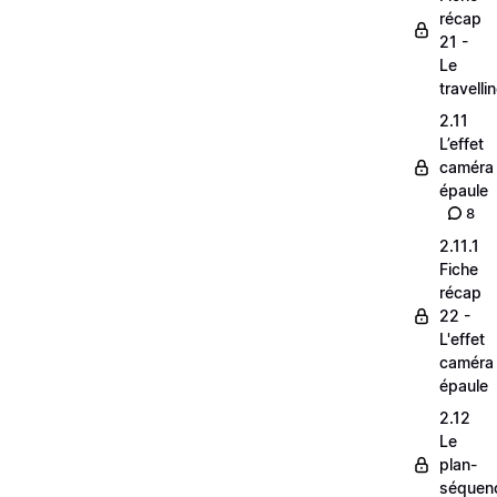
récap
21 -
Le
travelli
2.11
L’effet
caméra
épaule
8
2.11.1
Fiche
récap
22 -
L'effet
caméra
épaule
2.12
Le
plan-
séquen