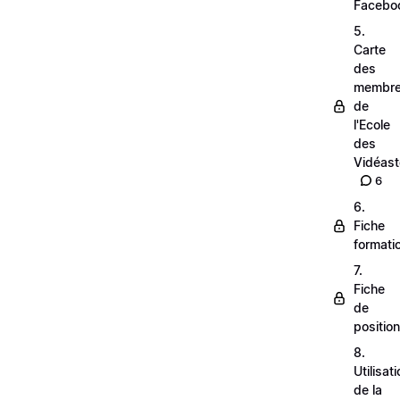
Facebo
5.
Carte
des
membr
de
l'Ecole
des
Vidéas
6
6.
Fiche
formati
7.
Fiche
de
positio
8.
Utilisat
de la