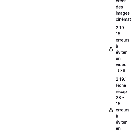
créer
des
images
cinéma
2.19
15
erreurs
à
éviter
en
vidéo
8
2.19.1
Fiche
récap
28 -
15
erreurs
à
éviter
en