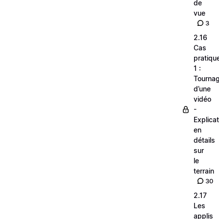
de
vue
3
2.16
Cas
pratiqu
1 :
Tourna
d’une
vidéo
-
Explica
en
détails
sur
le
terrain
30
2.17
Les
applis