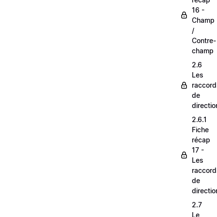
16 -
Champ
/
Contre-
champ
2.6
Les
raccord
de
directio
2.6.1
Fiche
récap
17 -
Les
raccord
de
directio
2.7
Le