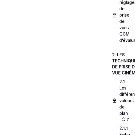
réglage
de
prise
de
vue :
QCM
d'évalu
2. LES
TECHNIQU
DE PRISE 
VUE CINÉ
2.1
Les
différe
valeurs
de
plan
7
2.1.1
Fiche