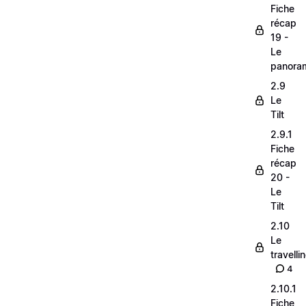
Fiche
récap
19 -
Le
panora
2.9
Le
Tilt
2.9.1
Fiche
récap
20 -
Le
Tilt
2.10
Le
travelli
4
2.10.1
Fiche