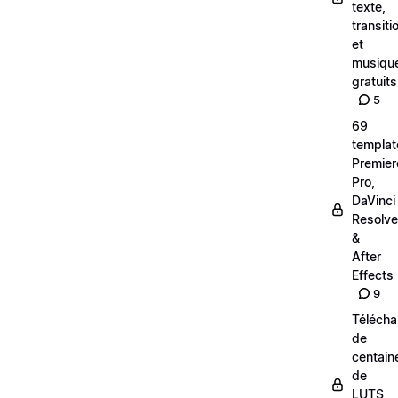
texte,
transiti
et
musiqu
gratuits
5
69
templat
Premier
Pro,
DaVinci
Resolve
&
After
Effects
9
Téléch
de
centain
de
LUTS