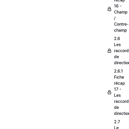
16 -
Champ
/
Contre-
champ
2.6
Les
raccord
de
directio
2.6.1
Fiche
récap
17 -
Les
raccord
de
directio
2.7
Le