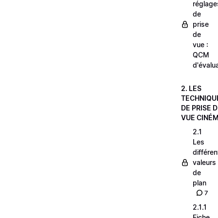
réglage
de
prise
de
vue :
QCM
d'évalu
2. LES
TECHNIQU
DE PRISE 
VUE CINÉ
2.1
Les
différe
valeurs
de
plan
7
2.1.1
Fiche