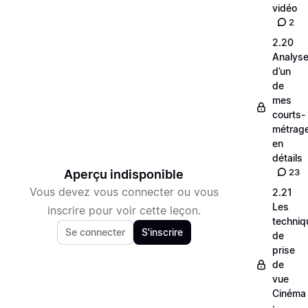
vidéo
2
2.20
Analys
d’un
de
mes
courts-
métrag
en
détails
23
Aperçu indisponible
Vous devez vous connecter ou vous
2.21
Les
inscrire pour voir cette leçon.
techniq
Se connecter
S'inscrire
de
prise
de
vue
Cinéma
: