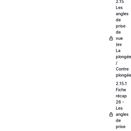
2.15
Les
angles
de
prise
de
vue
(ex
La
plongé
/
Contre
plongée
2.15.1
Fiche
récap
26 -
Les
angles
de
prise