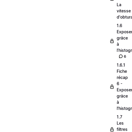
La
vitesse
d'obtur
1.6
Expose
grâce
à
l’histo
6
1.6.1
Fiche
récap
6 -
Expose
grâce
à
l'histo
1.7
Les
filtres