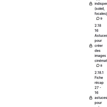
indispe
(soleil,
focales
9
2.18
16
Astuce
pour
créer
des
images
cinéma
8
2.18.1
Fiche
récap
27 -
16
astuce
pour