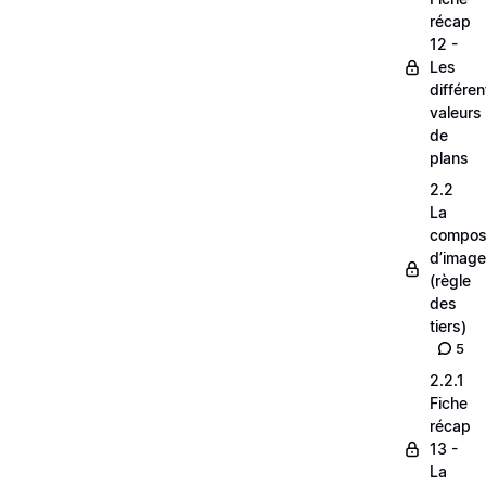
récap
12 -
Les
différe
valeurs
de
plans
2.2
La
composi
d’image
(règle
des
tiers)
5
2.2.1
Fiche
récap
13 -
La