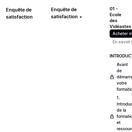
01 -
Enquête de
Enquête de
Ecole
satisfaction
satisfaction
des
Vidéastes
Acheter m
En savoir 
INTRODUC
Avant
de
démarr
votre
formati
1.
Introdu
de la
formati
et
ressour