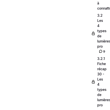
à
connaît
3.2
Les
4
types
de
lumière
pro
9
3.2.1
Fiche
récap
30 -
Les
4
types
de
lumière
pro