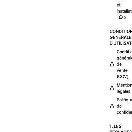
et
installa
5
CONDITIO
GÉNÉRALE
D'UTILISA
Conditi
général
de
vente
(CGV)
Mentio
légales
Politiqu
de
confiden
1. LES