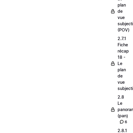
plan
de
vue
subjecti
(POV)
2.7.1
Fiche
récap
18 -
Le
plan
de
vue
subjecti
2.8
Le
panora
(pan)
6
2.8.1