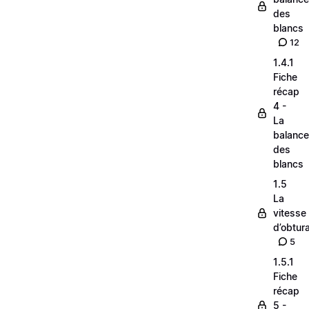
des
blancs
12
1.4.1
Fiche
récap
4 -
La
balance
des
blancs
1.5
La
vitesse
d’obtura
5
1.5.1
Fiche
récap
5 -