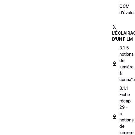
QCM
d'évalu
3.
L'ÉCLAIRA
D'UN FILM
3.1 5
notions
de
lumière
à
connaît
3.1.1
Fiche
récap
29 -
5
notions
de
lumière