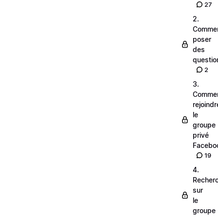
27
2.
Comme
poser
des
questio
2
3.
Comme
rejoindr
le
groupe
privé
Facebo
19
4.
Recher
sur
le
groupe