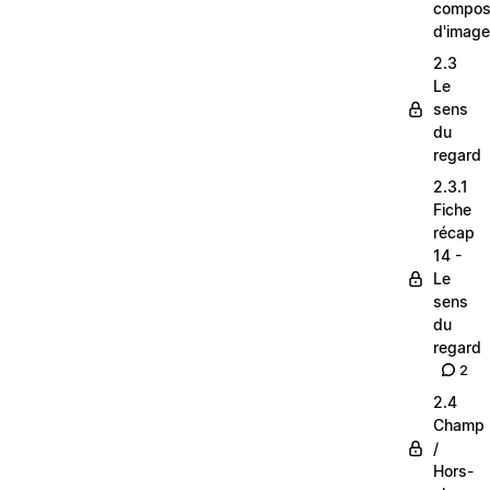
composi
d'image
2.3
Le
sens
du
regard
2.3.1
Fiche
récap
14 -
Le
sens
du
regard
2
2.4
Champ
/
Hors-