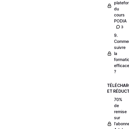
platefo
du
cours
PODIA
3
9.
Comme
suivre
la
formati
efficac
?
TÉLÉCHA
ET RÉDUC
70%
de
remise
sur
l'abonn