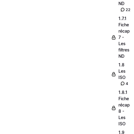
ND
22
1.7.1
Fiche
récap
7 -
Les
filtres
ND
1.8
Les
ISO
4
1.8.1
Fiche
récap
8 -
Les
ISO
1.9