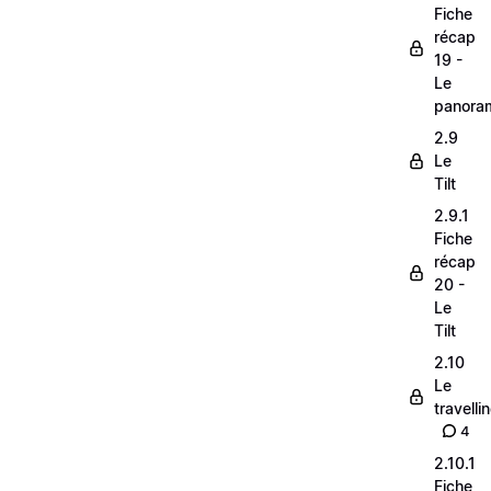
Fiche
récap
19 -
Le
panora
2.9
Le
Tilt
2.9.1
Fiche
récap
20 -
Le
Tilt
2.10
Le
travelli
4
2.10.1
Fiche