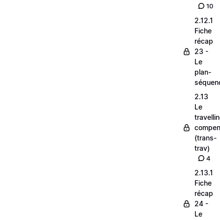
10
2.12.1
Fiche
récap
23 -
Le
plan-
séquen
2.13
Le
travelli
compen
(trans-
trav)
4
2.13.1
Fiche
récap
24 -
Le