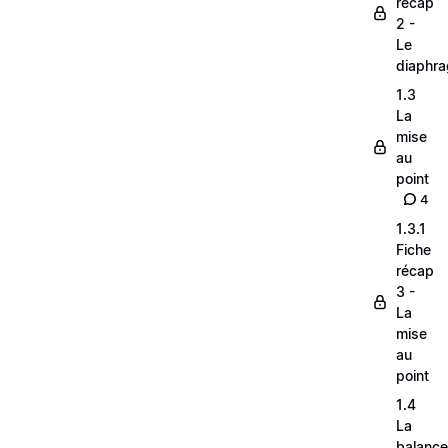
récap
2 -
Le
diaphr
1.3
La
mise
au
point
4
1.3.1
Fiche
récap
3 -
La
mise
au
point
1.4
La
balance