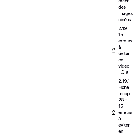
créer
des
images
cinéma
2.19
15
erreurs
à
éviter
en
vidéo
8
2.19.1
Fiche
récap
28 -
15
erreurs
à
éviter
en