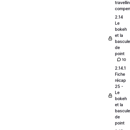
travelli
compen
2.14
Le
bokeh
et la
bascule
de
point
10
2.14.1
Fiche
récap
25 -
Le
bokeh
et la
bascule
de
point