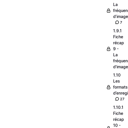
La
fréque
d’image
7
1.9.1
Fiche
récap
9 -
La
fréque
d'image
1.10
Les
formats
d’enreg
27
1.10.1
Fiche
récap
10 -