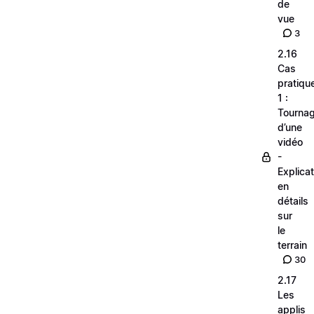
de
vue
3
2.16
Cas
pratiqu
1 :
Tourna
d’une
vidéo
-
Explica
en
détails
sur
le
terrain
30
2.17
Les
applis