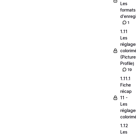
Les
formats
d'enreg
1
1.11
Les
réglage
colorim
(Picture
Profile)
19
1.11.1
Fiche
récap
11 -
Les
réglage
colorim
1.12
Les