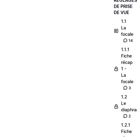
RÉGLAGES
DE PRISE
DE VUE
1.1
La
focale
14
1.1.1
Fiche
récap
1 -
La
focale
3
1.2
Le
diaphr
2
1.2.1
Fiche