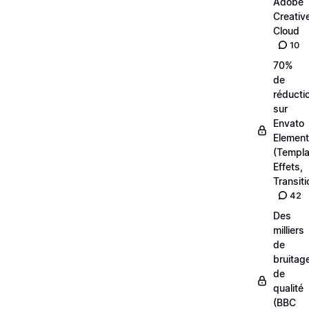
Adobe
Creativ
Cloud
10
70%
de
réducti
sur
Envato
Elemen
(Templa
Effets,
Transiti
42
Des
milliers
de
bruitag
de
qualité
(BBC