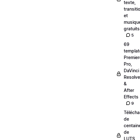
texte,
transiti
et
musiqu
gratuits
5
69
templat
Premier
Pro,
DaVinci
Resolve
&
After
Effects
9
Téléch
de
centain
de
LUTS