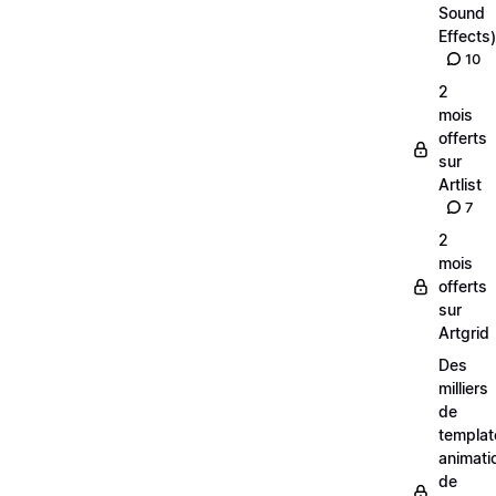
Sound
Effects)
10
2
mois
offerts
sur
Artlist
7
2
mois
offerts
sur
Artgrid
Des
milliers
de
templat
animati
de