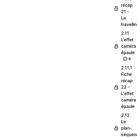
récap
21 -
Le
travelli
2.11
L’effet
caméra
épaule
8
2.11.1
Fiche
récap
22 -
L'effet
caméra
épaule
2.12
Le
plan-
séquen