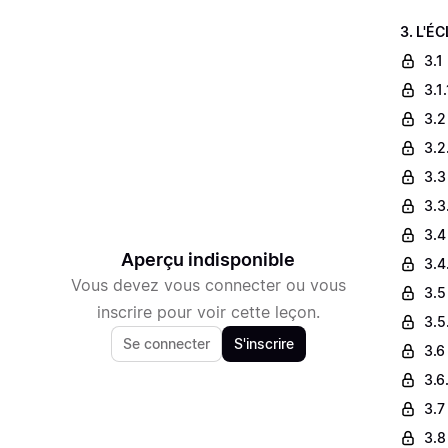
3. L'É
3.1
3.1
3.2
3.2
3.3
3.3
3.4
Aperçu indisponible
3.4
Vous devez vous connecter ou vous
3.5
inscrire pour voir cette leçon.
3.5
Se connecter
S'inscrire
3.6 
3.6
3.7
3.8 