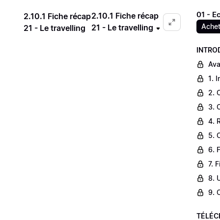
01 - E
2.10.1 Fiche récap
2.10.1 Fiche récap
Achet
21 - Le travelling
21 - Le travelling
INTRO
Ava
1. 
2. 
3. 
4. 
5. 
6. 
7. 
8. 
9. 
TÉLÉC