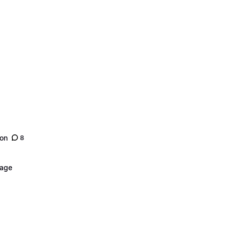
son
8
nage