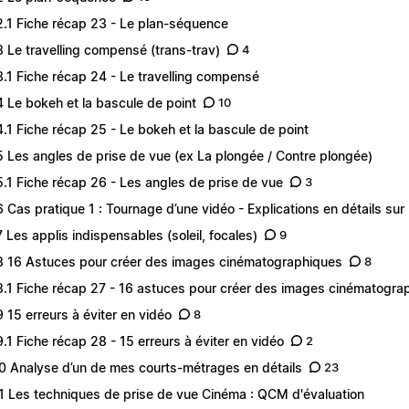
2.1 Fiche récap 23 - Le plan-séquence
3 Le travelling compensé (trans-trav)
4
3.1 Fiche récap 24 - Le travelling compensé
4 Le bokeh et la bascule de point
10
4.1 Fiche récap 25 - Le bokeh et la bascule de point
5 Les angles de prise de vue (ex La plongée / Contre plongée)
5.1 Fiche récap 26 - Les angles de prise de vue
3
6 Cas pratique 1 : Tournage d’une vidéo - Explications en détails sur l
7 Les applis indispensables (soleil, focales)
9
8 16 Astuces pour créer des images cinématographiques
8
8.1 Fiche récap 27 - 16 astuces pour créer des images cinématogra
9 15 erreurs à éviter en vidéo
8
9.1 Fiche récap 28 - 15 erreurs à éviter en vidéo
2
0 Analyse d’un de mes courts-métrages en détails
23
1 Les techniques de prise de vue Cinéma : QCM d'évaluation