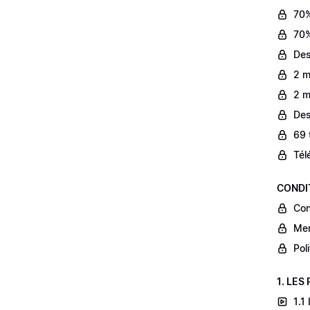
70%
70%
Des
2 m
2 m
Des
69 
Tél
CONDI
Con
Men
Pol
1. LES
1.1