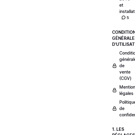
et
installa
5
CONDITIO
GÉNÉRALE
D'UTILISA
Conditi
général
de
vente
(CGV)
Mentio
légales
Politiqu
de
confiden
1. LES