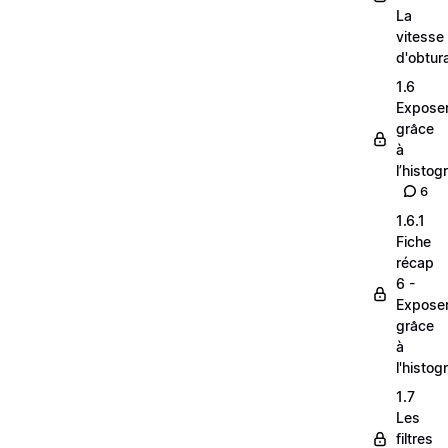
La
vitesse
d'obtur
1.6
Expose
grâce
à
l’histo
6
1.6.1
Fiche
récap
6 -
Expose
grâce
à
l'histo
1.7
Les
filtres