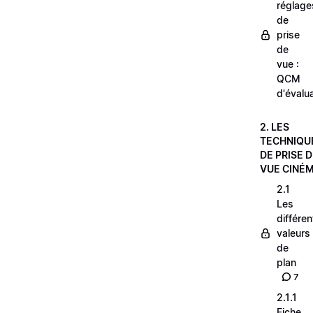
réglage
de
prise
de
vue :
QCM
d'évalu
2. LES
TECHNIQU
DE PRISE 
VUE CINÉ
2.1
Les
différe
valeurs
de
plan
7
2.1.1
Fiche