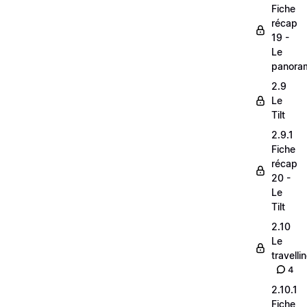
Fiche
récap
19 -
Le
panora
2.9
Le
Tilt
2.9.1
Fiche
récap
20 -
Le
Tilt
2.10
Le
travelli
4
2.10.1
Fiche