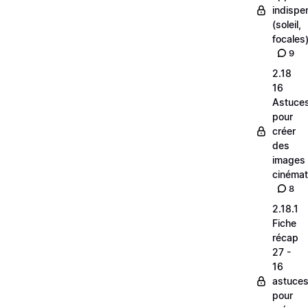
indispe
(soleil,
focales
9
2.18
16
Astuce
pour
créer
des
images
cinéma
8
2.18.1
Fiche
récap
27 -
16
astuce
pour