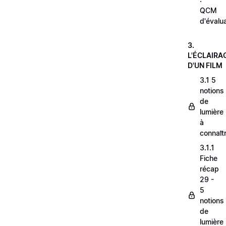
QCM
d'évalu
3.
L'ÉCLAIRA
D'UN FILM
3.1 5
notions
de
lumière
à
connaît
3.1.1
Fiche
récap
29 -
5
notions
de
lumière