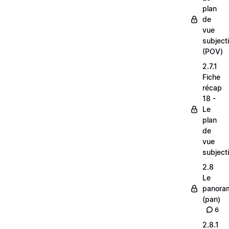
plan
de
vue
subjecti
(POV)
2.7.1
Fiche
récap
18 -
Le
plan
de
vue
subjecti
2.8
Le
panora
(pan)
6
2.8.1