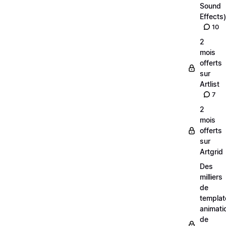
Sound
Effects)
10
2
mois
offerts
sur
Artlist
7
2
mois
offerts
sur
Artgrid
Des
milliers
de
templat
animati
de