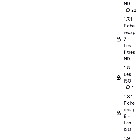
ND
22
1.7.1
Fiche
récap
7 -
Les
filtres
ND
1.8
Les
ISO
4
1.8.1
Fiche
récap
8 -
Les
ISO
1.9