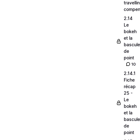
travelli
compen
2.14
Le
bokeh
et la
bascule
de
point
10
2.14.1
Fiche
récap
25 -
Le
bokeh
et la
bascule
de
point