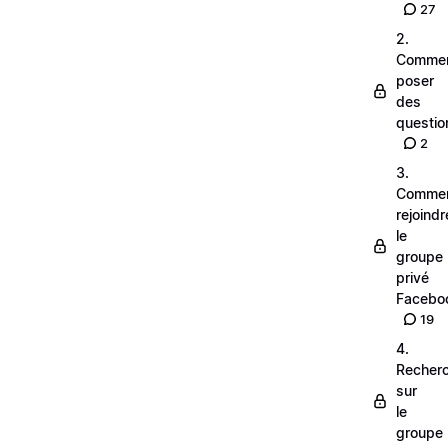
27
2.
Comme
poser
des
questio
2
3.
Comme
rejoindr
le
groupe
privé
Facebo
19
4.
Recher
sur
le
groupe