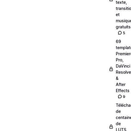
texte,
transiti
et
musiqu
gratuits
5
69
templat
Premier
Pro,
DaVinci
Resolve
&
After
Effects
9
Téléch
de
centain
de
LUTS