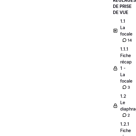
RÉGLAGES
DE PRISE
DE VUE
1.1
La
focale
14
1.1.1
Fiche
récap
1 -
La
focale
3
1.2
Le
diaphr
2
1.2.1
Fiche