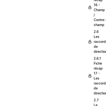
16 -
Champ
/
Contre-
champ
2.6
Les
raccord
de
directio
2.6.1
Fiche
récap
17 -
Les
raccord
de
directio
2.7
Le