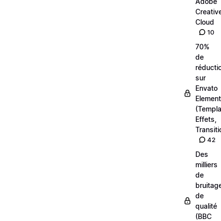
Adobe
Creativ
Cloud
10
70%
de
réducti
sur
Envato
Elemen
(Templa
Effets,
Transiti
42
Des
milliers
de
bruitag
de
qualité
(BBC