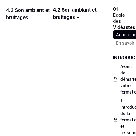
01 -
4.2 Son ambiant et
4.2 Son ambiant et
Ecole
bruitages
bruitages
des
Vidéastes
Acheter m
En savoir 
INTRODUC
Avant
de
démarr
votre
formati
1.
Introdu
de la
formati
et
ressour