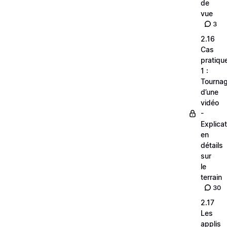
de
vue
3
2.16
Cas
pratiqu
1 :
Tourna
d’une
vidéo
-
Explica
en
détails
sur
le
terrain
30
2.17
Les
applis