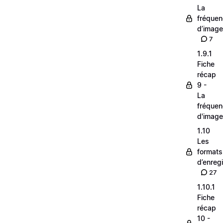
La
fréque
d’image
7
1.9.1
Fiche
récap
9 -
La
fréque
d'image
1.10
Les
formats
d’enreg
27
1.10.1
Fiche
récap
10 -