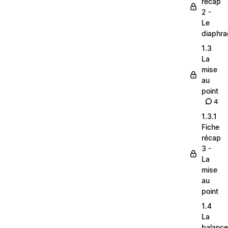
récap
2 -
Le
diaphr
1.3
La
mise
au
point
4
1.3.1
Fiche
récap
3 -
La
mise
au
point
1.4
La
balance