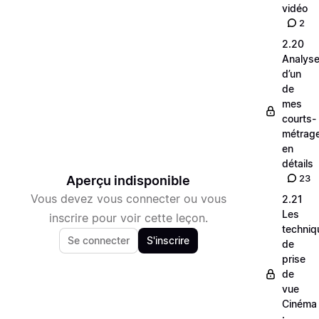
vidéo
2
2.20
Analys
d’un
de
mes
courts-
métrag
en
détails
23
Aperçu indisponible
Vous devez vous connecter ou vous
2.21
Les
inscrire pour voir cette leçon.
techniq
Se connecter
S'inscrire
de
prise
de
vue
Cinéma
: