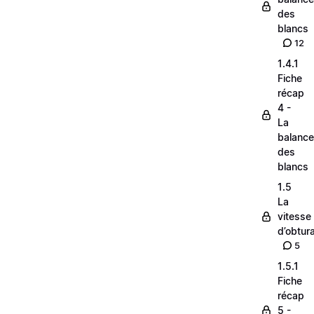
des
blancs
12
1.4.1
Fiche
récap
4 -
La
balance
des
blancs
1.5
La
vitesse
d’obtura
5
1.5.1
Fiche
récap
5 -