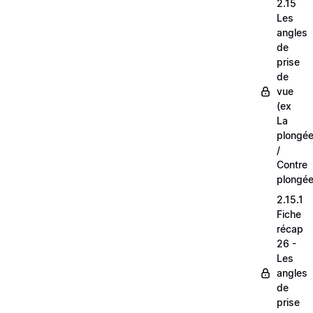
2.15
Les
angles
de
prise
de
vue
(ex
La
plongé
/
Contre
plongée
2.15.1
Fiche
récap
26 -
Les
angles
de
prise