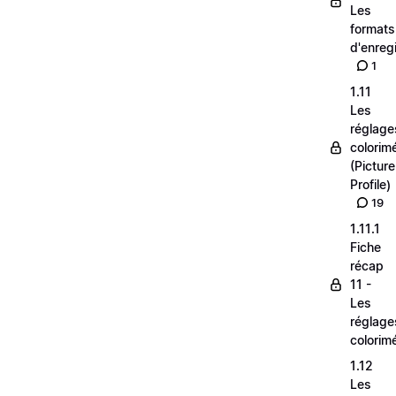
Les
formats
d'enreg
1
1.11
Les
réglage
colorim
(Picture
Profile)
19
1.11.1
Fiche
récap
11 -
Les
réglage
colorim
1.12
Les