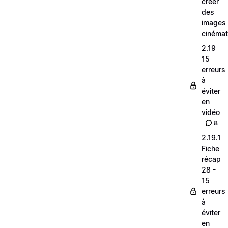
créer
des
images
cinéma
2.19
15
erreurs
à
éviter
en
vidéo
8
2.19.1
Fiche
récap
28 -
15
erreurs
à
éviter
en