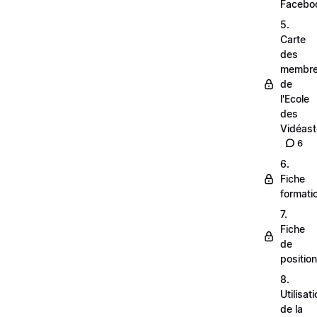
Facebo
5.
Carte
des
membr
de
l'Ecole
des
Vidéas
6
6.
Fiche
formati
7.
Fiche
de
positio
8.
Utilisat
de la