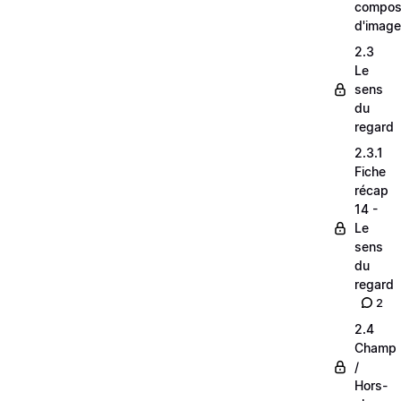
composi
d'image
2.3
Le
sens
du
regard
2.3.1
Fiche
récap
14 -
Le
sens
du
regard
2
2.4
Champ
/
Hors-