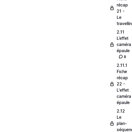
récap
21 -
Le
travelli
2.11
L’effet
caméra
épaule
8
2.11.1
Fiche
récap
22 -
L'effet
caméra
épaule
2.12
Le
plan-
séquen