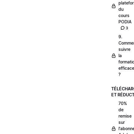
platefo
du
cours
PODIA
3
9.
Comme
suivre
la
formati
efficac
?
TÉLÉCHA
ET RÉDUC
70%
de
remise
sur
l'abonn