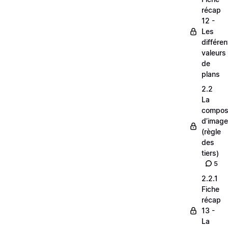
récap
12 -
Les
différe
valeurs
de
plans
2.2
La
composi
d’image
(règle
des
tiers)
5
2.2.1
Fiche
récap
13 -
La