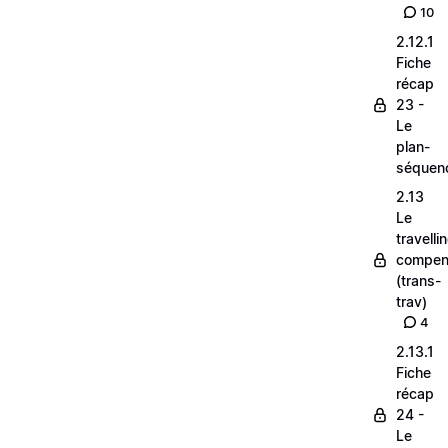
10
2.12.1
Fiche
récap
23 -
Le
plan-
séquen
2.13
Le
travelli
compen
(trans-
trav)
4
2.13.1
Fiche
récap
24 -
Le