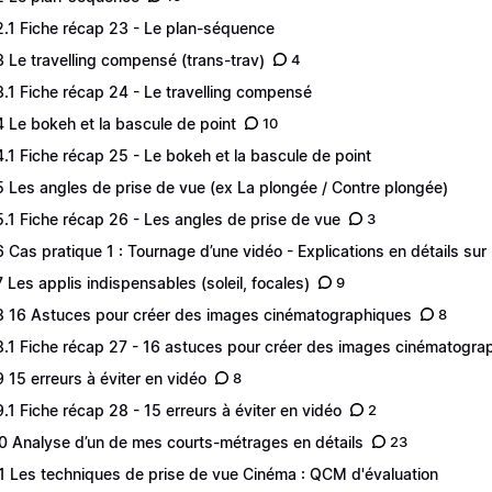
2.1 Fiche récap 23 - Le plan-séquence
3 Le travelling compensé (trans-trav)
4
3.1 Fiche récap 24 - Le travelling compensé
4 Le bokeh et la bascule de point
10
4.1 Fiche récap 25 - Le bokeh et la bascule de point
5 Les angles de prise de vue (ex La plongée / Contre plongée)
5.1 Fiche récap 26 - Les angles de prise de vue
3
6 Cas pratique 1 : Tournage d’une vidéo - Explications en détails sur l
7 Les applis indispensables (soleil, focales)
9
8 16 Astuces pour créer des images cinématographiques
8
8.1 Fiche récap 27 - 16 astuces pour créer des images cinématogra
9 15 erreurs à éviter en vidéo
8
9.1 Fiche récap 28 - 15 erreurs à éviter en vidéo
2
0 Analyse d’un de mes courts-métrages en détails
23
1 Les techniques de prise de vue Cinéma : QCM d'évaluation