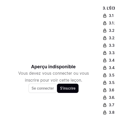
3. L'É
3.1
3.1
3.2
3.2
3.3
3.3
3.4
Aperçu indisponible
3.4
Vous devez vous connecter ou vous
3.5
inscrire pour voir cette leçon.
3.5
Se connecter
S'inscrire
3.6 
3.6
3.7
3.8 