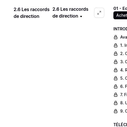
01 - E
2.6 Les raccords
2.6 Les raccords
Achet
de direction
de direction
INTRO
Ava
1. 
2. 
3. 
4. 
5. 
6. 
7. 
8. 
9. 
TÉLÉC