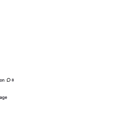
son
8
nage