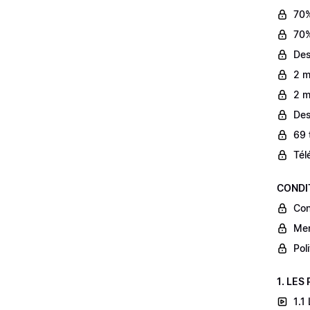
70%
70%
Des
2 m
2 m
Des
69 
Tél
CONDI
Con
Men
Pol
1. LES
1.1