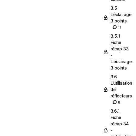
3.5
L’éclairage
3 points
11
3.5.1
Fiche
récap 33
-
L'éclairage
3 points
3.6
L’utilisation
de
réflecteurs
8
3.6.1
Fiche
récap 34
-