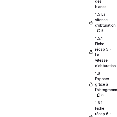
des
blancs
1.5 La
vitesse
d’obturation
5
1.5.1
Fiche
récap 5 -
La
vitesse
d'obturation
1.6
Exposer
grâce à
l’histogram
6
1.6.1
Fiche
récap 6 -