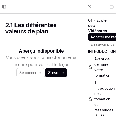
01 - Ecole
2.1 Les différentes
des
valeurs de plan
Vidéastes
Acheter maint
En savoir plus
Aperçu indisponible
INTRODUCTION
Vous devez vous connecter ou vous
Avant de
inscrire pour voir cette leçon.
démarrer
votre
Se connecter
S'inscrire
formation
1.
Introduction
de la
formation
et
ressources
27