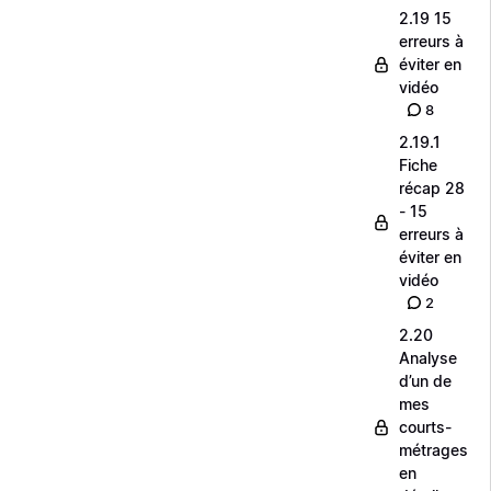
2.19 15
erreurs à
éviter en
vidéo
8
2.19.1
Fiche
récap 28
- 15
erreurs à
éviter en
vidéo
2
2.20
Analyse
d’un de
mes
courts-
métrages
en