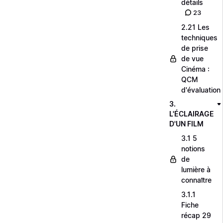
détails
23
2.21 Les
techniques
de prise
de vue
Cinéma :
QCM
d'évaluation
3.
L'ÉCLAIRAGE
D'UN FILM
3.1 5
notions
de
lumière à
connaître
3.1.1
Fiche
récap 29