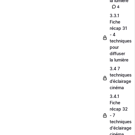
la lumière
4
3.3.1
Fiche
récap 31
- 4
techniques
pour
diffuser
la lumière
3.4 7
techniques
d’éclairage
cinéma
3.4.1
Fiche
récap 32
- 7
techniques
d'éclairage
cinéma