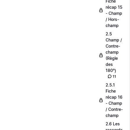
Fiche
récap 15
- Champ
/ Hors-
champ
2.5
Champ /
Contre-
champ
(Règle
des
180°)
11
2.5.1
Fiche
récap 16
- Champ
/ Contre-
champ
2.6 Les
raccords