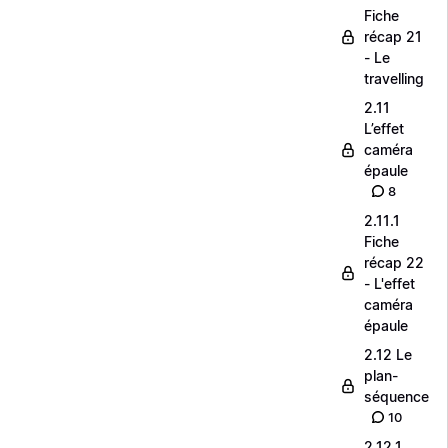
Fiche
récap 21
- Le
travelling
2.11
L’effet
caméra
épaule
8
2.11.1
Fiche
récap 22
- L'effet
caméra
épaule
2.12 Le
plan-
séquence
10
2.12.1