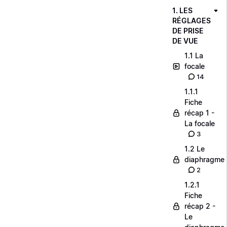
1. LES
RÉGLAGES
DE PRISE
DE VUE
1.1 La
focale
14
1.1.1
Fiche
récap 1 -
La focale
3
1.2 Le
diaphragme
2
1.2.1
Fiche
récap 2 -
Le