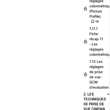
réglages
colorimétriq
(Picture
Profile)
19
1.11.1
Fiche
récap 11
- Les
réglages
colorimétriq
1.12 Les
réglages
de prise
de vue :
QCM
d'évaluation
2. LES
TECHNIQUES
DE PRISE DE
VUE CINÉMA