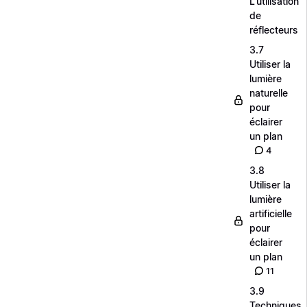
L'utilisation
de
réflecteurs
3.7
Utiliser la
lumière
naturelle
pour
éclairer
un plan
4
3.8
Utiliser la
lumière
artificielle
pour
éclairer
un plan
11
3.9
Techniques