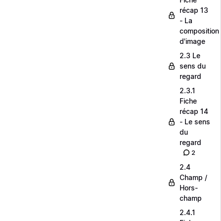
récap 13
- La
composition
d'image
2.3 Le
sens du
regard
2.3.1
Fiche
récap 14
- Le sens
du
regard
2
2.4
Champ /
Hors-
champ
2.4.1