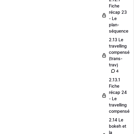
Fiche
récap 23
- Le
plan-
séquence
2.13 Le
travelling
compensé
(trans-
trav)
4
2.13.1
Fiche
récap 24
- Le
travelling
compensé
2.14 Le
bokeh et
la