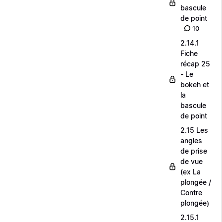
bascule
de point
10
2.14.1
Fiche
récap 25
- Le
bokeh et
la
bascule
de point
2.15 Les
angles
de prise
de vue
(ex La
plongée /
Contre
plongée)
2.15.1