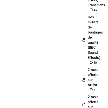
Transitions...
42
Des
milliers
de
bruitages
de
qualité
(BBC
Sound
Effects)
10
2 mois
offerts
sur
Artlist
7
2 mois
offerts
sur