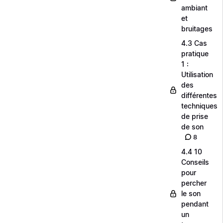
ambiant
et
bruitages
4.3 Cas
pratique
1 :
Utilisation
des
différentes
techniques
de prise
de son
8
4.4 10
Conseils
pour
percher
le son
pendant
un