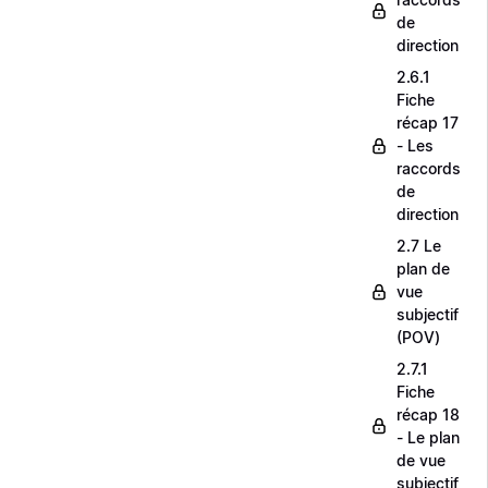
de
direction
2.6.1
Fiche
récap 17
- Les
raccords
de
direction
2.7 Le
plan de
vue
subjectif
(POV)
2.7.1
Fiche
récap 18
- Le plan
de vue
subjectif