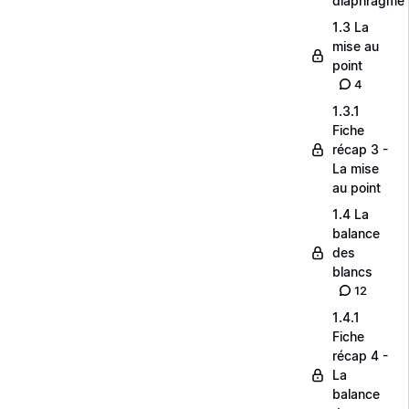
diaphragme
1.3 La
mise au
point
4
1.3.1
Fiche
récap 3 -
La mise
au point
1.4 La
balance
des
blancs
12
1.4.1
Fiche
récap 4 -
La
balance