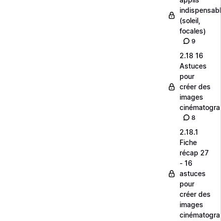
indispensab
(soleil,
focales)
9
2.18 16
Astuces
pour
créer des
images
cinématogra
8
2.18.1
Fiche
récap 27
- 16
astuces
pour
créer des
images
cinématogra