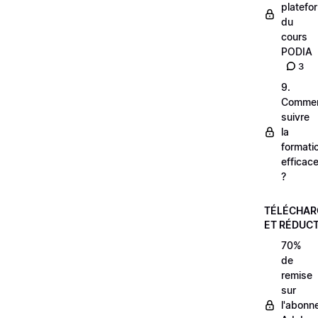
platefo
du
cours
PODIA
3
9.
Comme
suivre
la
formati
efficac
?
TÉLÉCHA
ET RÉDUC
70%
de
remise
sur
l'abonn