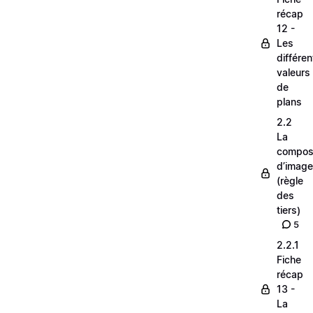
récap
12 -
Les
différe
valeurs
de
plans
2.2
La
composi
d’image
(règle
des
tiers)
5
2.2.1
Fiche
récap
13 -
La