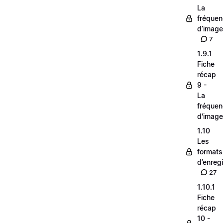
La
fréque
d’image
7
1.9.1
Fiche
récap
9 -
La
fréque
d'image
1.10
Les
formats
d’enreg
27
1.10.1
Fiche
récap
10 -