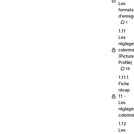
Les
formats
d'enreg
1
1.11
Les
réglage
colorim
(Picture
Profile)
19
1.11.1
Fiche
récap
11 -
Les
réglage
colorim
1.12
Les