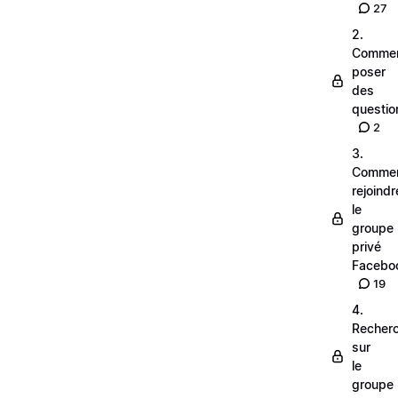
27
2.
Comme
poser
des
questio
2
3.
Comme
rejoindr
le
groupe
privé
Facebo
19
4.
Recher
sur
le
groupe