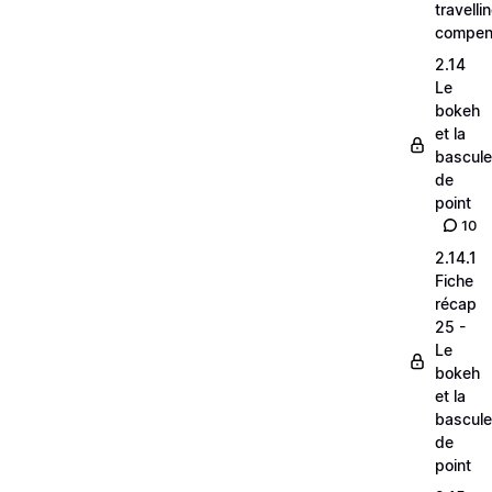
travelli
compen
2.14
Le
bokeh
et la
bascule
de
point
10
2.14.1
Fiche
récap
25 -
Le
bokeh
et la
bascule
de
point