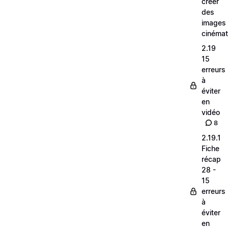
créer
des
images
cinéma
2.19
15
erreurs
à
éviter
en
vidéo
8
2.19.1
Fiche
récap
28 -
15
erreurs
à
éviter
en