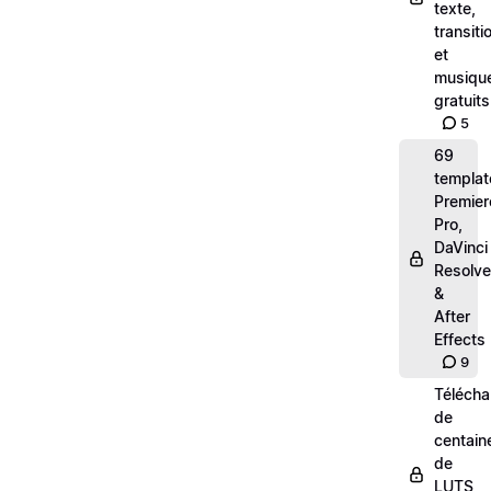
texte,
transiti
et
musiqu
gratuits
5
69
templat
Premier
Pro,
DaVinci
Resolve
&
After
Effects
9
Téléch
de
centain
de
LUTS