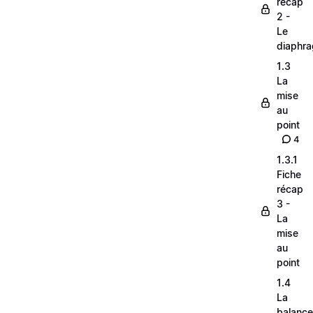
récap
2 -
Le
diaphr
1.3
La
mise
au
point
4
1.3.1
Fiche
récap
3 -
La
mise
au
point
1.4
La
balance