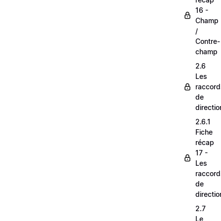
16 -
Champ
/
Contre-
champ
2.6
Les
raccord
de
directio
2.6.1
Fiche
récap
17 -
Les
raccord
de
directio
2.7
Le