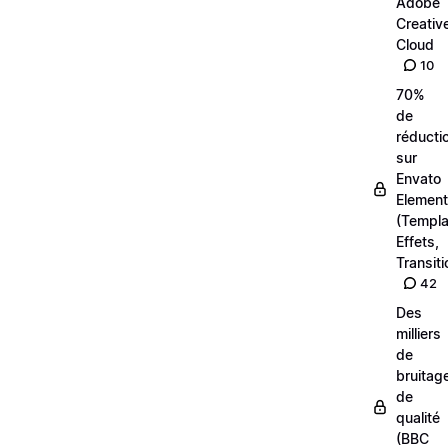
Adobe
Creativ
Cloud
10
70%
de
réducti
sur
Envato
Elemen
(Templa
Effets,
Transiti
42
Des
milliers
de
bruitag
de
qualité
(BBC