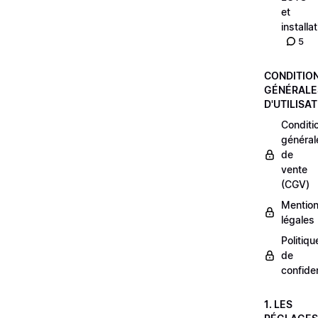
et
installa
5
CONDITIO
GÉNÉRALE
D'UTILISA
Conditi
général
de
vente
(CGV)
Mentio
légales
Politiqu
de
confiden
1. LES