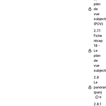
plan
de
vue
subjecti
(POV)
2.7.1
Fiche
récap
18 -
Le
plan
de
vue
subjecti
2.8
Le
panora
(pan)
6
2.8.1