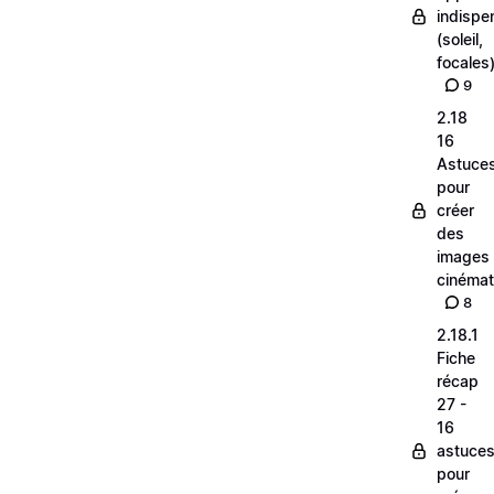
indispe
(soleil,
focales
9
2.18
16
Astuce
pour
créer
des
images
cinéma
8
2.18.1
Fiche
récap
27 -
16
astuce
pour