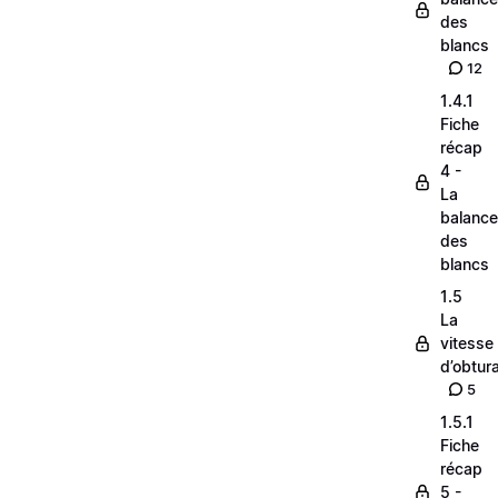
des
blancs
12
1.4.1
Fiche
récap
4 -
La
balance
des
blancs
1.5
La
vitesse
d’obtura
5
1.5.1
Fiche
récap
5 -