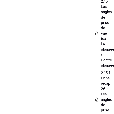
2.15
Les
angles
de
prise
de
vue
(ex
La
plongé
/
Contre
plongée
2.15.1
Fiche
récap
26 -
Les
angles
de
prise