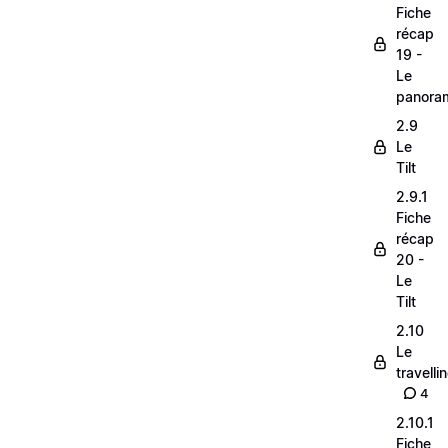
Fiche
récap
19 -
Le
panora
2.9
Le
Tilt
2.9.1
Fiche
récap
20 -
Le
Tilt
2.10
Le
travelli
4
2.10.1
Fiche