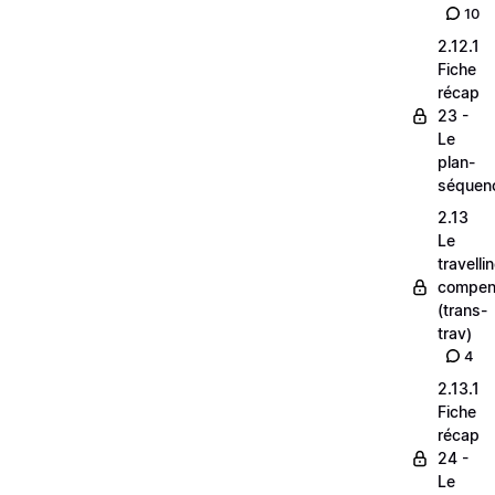
10
2.12.1
Fiche
récap
23 -
Le
plan-
séquen
2.13
Le
travelli
compen
(trans-
trav)
4
2.13.1
Fiche
récap
24 -
Le