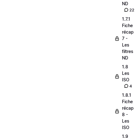
ND
22
1.7.1
Fiche
récap
7 -
Les
filtres
ND
1.8
Les
ISO
4
1.8.1
Fiche
récap
8 -
Les
ISO
1.9