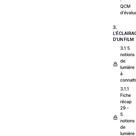
QCM
d'évalu
3.
L'ÉCLAIRA
D'UN FILM
3.1 5
notions
de
lumière
à
connaît
3.1.1
Fiche
récap
29 -
5
notions
de
lumière