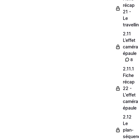
récap
21 -
Le
travelli
2.11
L’effet
caméra
épaule
8
2.11.1
Fiche
récap
22 -
L'effet
caméra
épaule
2.12
Le
plan-
séquen