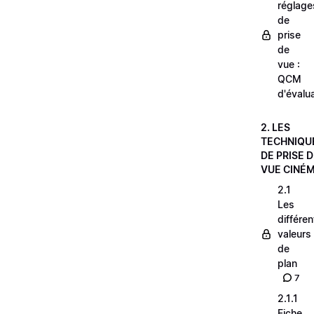
réglage
de
prise
de
vue :
QCM
d'évalu
2. LES
TECHNIQU
DE PRISE 
VUE CINÉ
2.1
Les
différe
valeurs
de
plan
7
2.1.1
Fiche