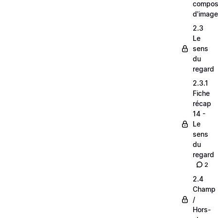
composi
d'image
2.3
Le
sens
du
regard
2.3.1
Fiche
récap
14 -
Le
sens
du
regard
2
2.4
Champ
/
Hors-