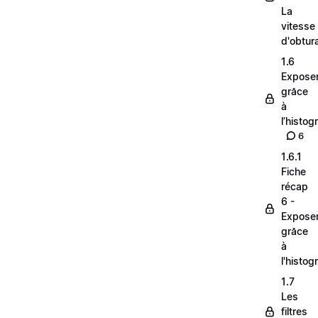
La
vitesse
d'obtur
1.6
Expose
grâce
à
l’histo
6
1.6.1
Fiche
récap
6 -
Expose
grâce
à
l'histo
1.7
Les
filtres