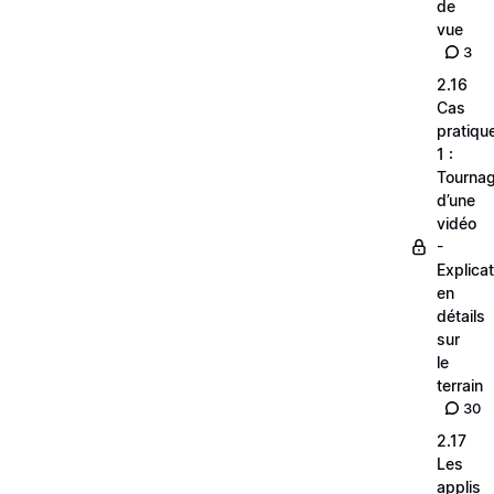
de
vue
3
2.16
Cas
pratiqu
1 :
Tourna
d’une
vidéo
-
Explica
en
détails
sur
le
terrain
30
2.17
Les
applis