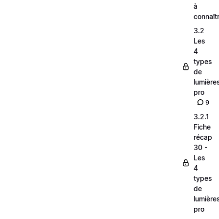
à
connaît
3.2
Les
4
types
de
lumière
pro
9
3.2.1
Fiche
récap
30 -
Les
4
types
de
lumière
pro