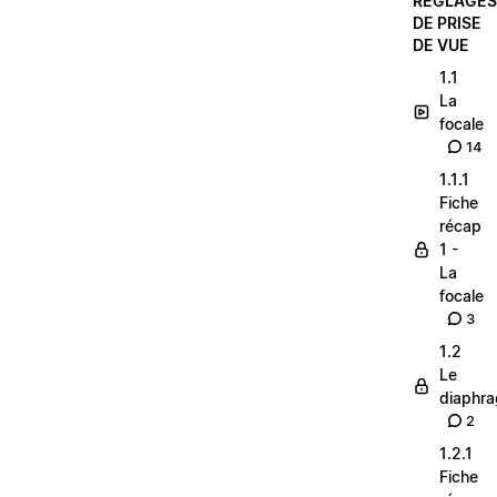
RÉGLAGES
DE PRISE
DE VUE
1.1
La
focale
14
1.1.1
Fiche
récap
1 -
La
focale
3
1.2
Le
diaphr
2
1.2.1
Fiche