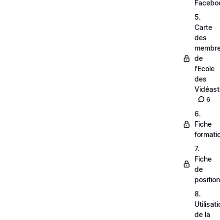
Facebo
5.
Carte
des
membr
de
l'Ecole
des
Vidéas
6
6.
Fiche
formati
7.
Fiche
de
positio
8.
Utilisat
de la