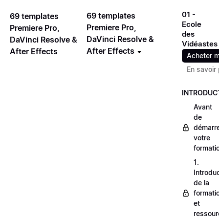
01 -
69 templates
69 templates
Ecole
Premiere Pro,
Premiere Pro,
des
DaVinci Resolve &
DaVinci Resolve &
Vidéastes
After Effects
After Effects
Acheter m
En savoir 
INTRODUC
Avant
de
démarr
votre
formati
1.
Introdu
de la
formati
et
ressour