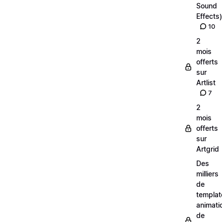
Sound
Effects)
10
2
mois
offerts
sur
Artlist
7
2
mois
offerts
sur
Artgrid
Des
milliers
de
templat
animati
de