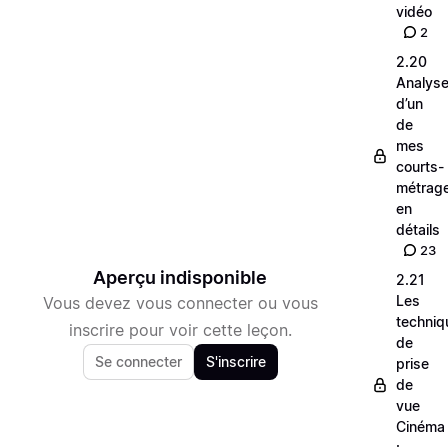
vidéo
2
2.20
Analys
d’un
de
mes
courts-
métrag
en
détails
23
Aperçu indisponible
2.21
Les
Vous devez vous connecter ou vous
techniq
inscrire pour voir cette leçon.
de
Se connecter
S'inscrire
prise
de
vue
Cinéma
: