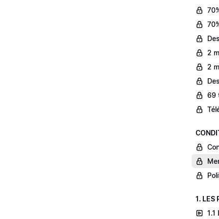
70%
70%
Des
2 m
2 m
Des
69 
Tél
CONDI
Con
Men
Pol
1. LES
1.1