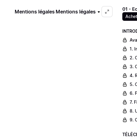
01 - E
Mentions légales
Mentions légales
Achet
INTRO
Ava
1. 
2. 
3. 
4. 
5. 
6. 
7. 
8. 
9. 
TÉLÉC