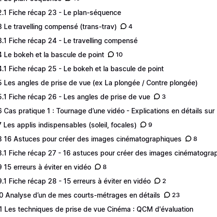
2.1 Fiche récap 23 - Le plan-séquence
3 Le travelling compensé (trans-trav)
4
3.1 Fiche récap 24 - Le travelling compensé
4 Le bokeh et la bascule de point
10
4.1 Fiche récap 25 - Le bokeh et la bascule de point
5 Les angles de prise de vue (ex La plongée / Contre plongée)
5.1 Fiche récap 26 - Les angles de prise de vue
3
6 Cas pratique 1 : Tournage d’une vidéo - Explications en détails sur l
7 Les applis indispensables (soleil, focales)
9
8 16 Astuces pour créer des images cinématographiques
8
8.1 Fiche récap 27 - 16 astuces pour créer des images cinématogra
9 15 erreurs à éviter en vidéo
8
9.1 Fiche récap 28 - 15 erreurs à éviter en vidéo
2
0 Analyse d’un de mes courts-métrages en détails
23
1 Les techniques de prise de vue Cinéma : QCM d'évaluation