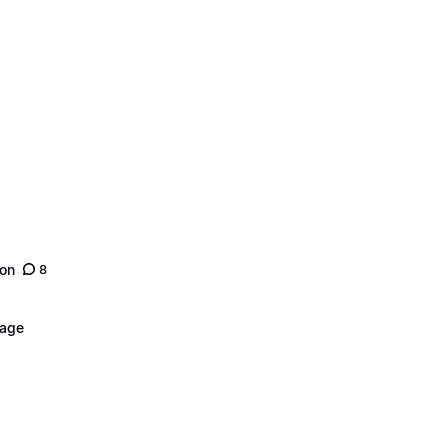
son
8
nage