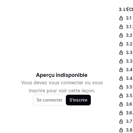
3. L'É
3.1
3.1
3.2
3.2
3.3
3.3
3.4
Aperçu indisponible
3.4
Vous devez vous connecter ou vous
3.5
inscrire pour voir cette leçon.
3.5
Se connecter
S'inscrire
3.6 
3.6
3.7
3.8 