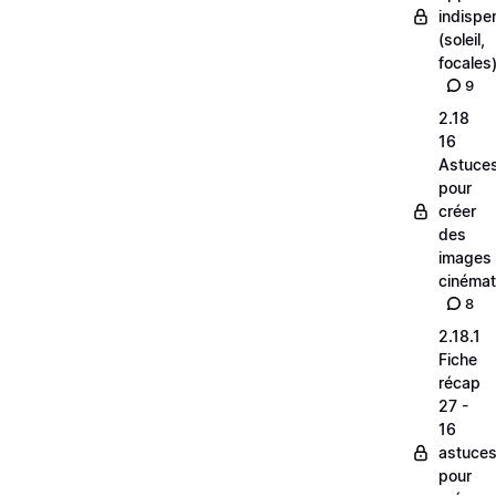
indispe
(soleil,
focales
9
2.18
16
Astuce
pour
créer
des
images
cinéma
8
2.18.1
Fiche
récap
27 -
16
astuce
pour