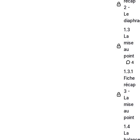
récap
2 -
Le
diaphr
1.3
La
mise
au
point
4
1.3.1
Fiche
récap
3 -
La
mise
au
point
1.4
La
balance