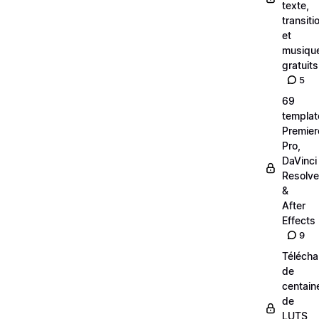
texte,
transiti
et
musiqu
gratuits
5
69
templat
Premier
Pro,
DaVinci
Resolve
&
After
Effects
9
Téléch
de
centain
de
LUTS