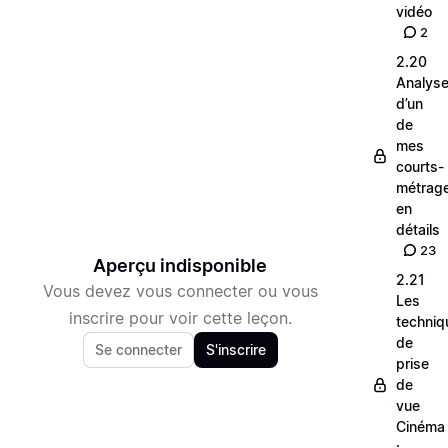
vidéo
2
2.20
Analys
d’un
de
mes
courts-
métrag
en
détails
23
Aperçu indisponible
2.21
Vous devez vous connecter ou vous
Les
inscrire pour voir cette leçon.
techniq
de
Se connecter
S'inscrire
prise
de
vue
Cinéma
: