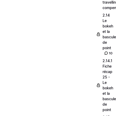
travelli
compen
2.14
Le
bokeh
et la
bascule
de
point
10
2.14.1
Fiche
récap
25 -
Le
bokeh
et la
bascule
de
point