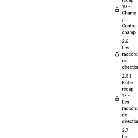
16 -
Champ
/
Contre-
champ
2.6
Les
raccord
de
directio
2.6.1
Fiche
récap
17 -
Les
raccord
de
directio
2.7
Le