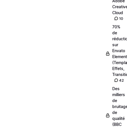
Adobe
Creativ
Cloud
10
70%
de
réducti
sur
Envato
Elemen
(Templa
Effets,
Transiti
42
Des
milliers
de
bruitag
de
qualité
(BBC