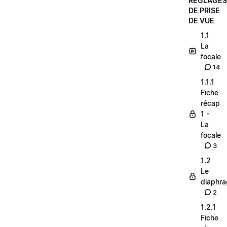
RÉGLAGES
DE PRISE
DE VUE
1.1
La
focale
14
1.1.1
Fiche
récap
1 -
La
focale
3
1.2
Le
diaphr
2
1.2.1
Fiche