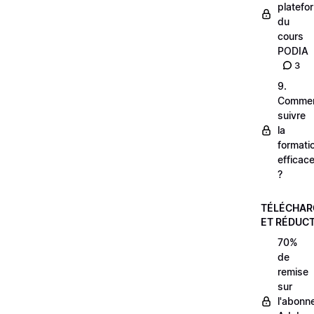
platefo
du
cours
PODIA
3
9.
Comme
suivre
la
formati
efficac
?
TÉLÉCHA
ET RÉDUC
70%
de
remise
sur
l'abonn