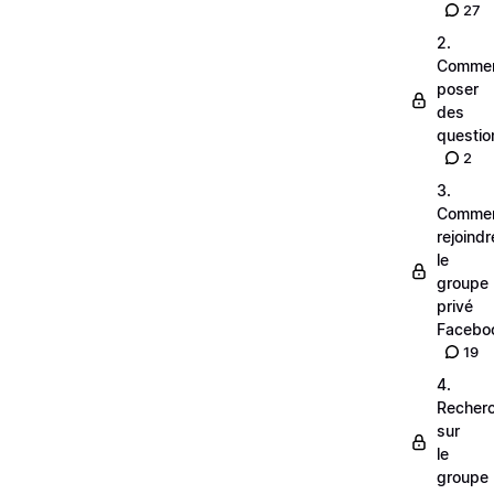
27
2.
Comme
poser
des
questio
2
3.
Comme
rejoindr
le
groupe
privé
Facebo
19
4.
Recher
sur
le
groupe