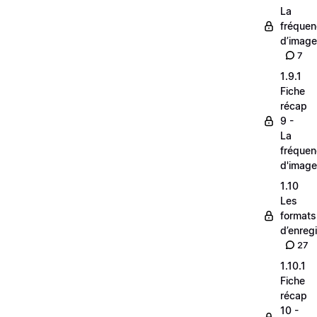
La
fréque
d’image
7
1.9.1
Fiche
récap
9 -
La
fréque
d'image
1.10
Les
formats
d’enreg
27
1.10.1
Fiche
récap
10 -