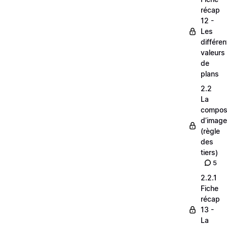
récap
12 -
Les
différe
valeurs
de
plans
2.2
La
composi
d’image
(règle
des
tiers)
5
2.2.1
Fiche
récap
13 -
La