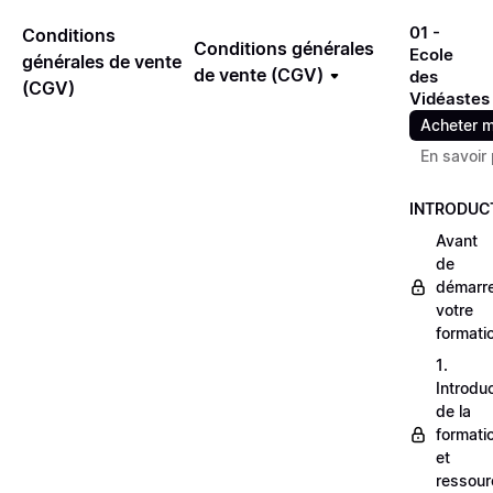
01 -
Conditions
Conditions générales
Ecole
générales de vente
de vente (CGV)
des
(CGV)
Vidéastes
Acheter m
En savoir 
INTRODUC
Avant
de
démarr
votre
formati
1.
Introdu
de la
formati
et
ressour