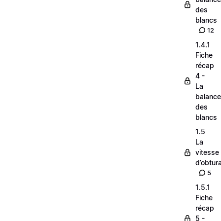
des
blancs
12
1.4.1
Fiche
récap
4 -
La
balance
des
blancs
1.5
La
vitesse
d’obtura
5
1.5.1
Fiche
récap
5 -