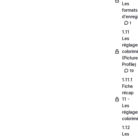
Les
formats
d'enreg
1
1.11
Les
réglage
colorim
(Picture
Profile)
19
1.11.1
Fiche
récap
11 -
Les
réglage
colorim
1.12
Les