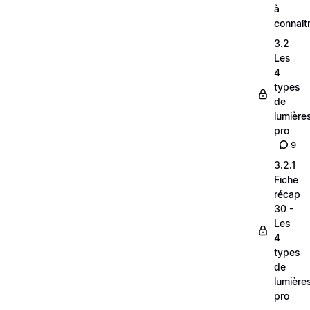
à
connaît
3.2
Les
4
types
de
lumière
pro
9
3.2.1
Fiche
récap
30 -
Les
4
types
de
lumière
pro