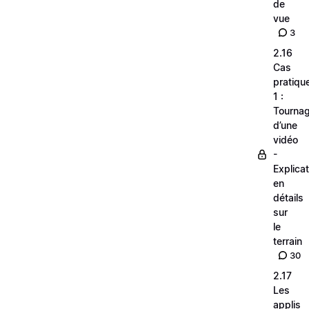
de
vue
3
2.16
Cas
pratiqu
1 :
Tourna
d’une
vidéo
-
Explica
en
détails
sur
le
terrain
30
2.17
Les
applis