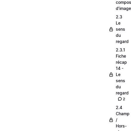
composi
d'image
2.3
Le
sens
du
regard
2.3.1
Fiche
récap
14 -
Le
sens
du
regard
2
2.4
Champ
/
Hors-