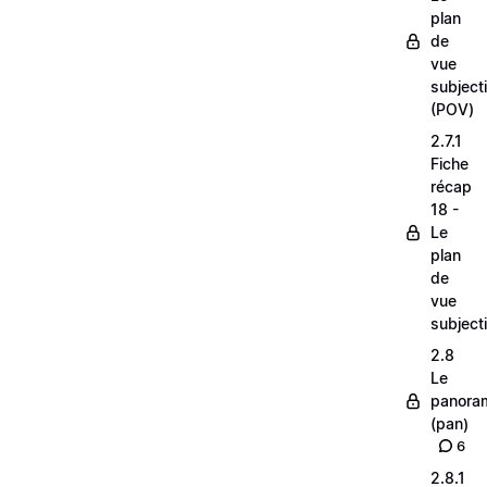
plan
de
vue
subjecti
(POV)
2.7.1
Fiche
récap
18 -
Le
plan
de
vue
subjecti
2.8
Le
panora
(pan)
6
2.8.1