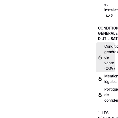
et
installa
5
CONDITIO
GÉNÉRALE
D'UTILISA
Conditi
général
de
vente
(CGV)
Mentio
légales
Politiqu
de
confiden
1. LES