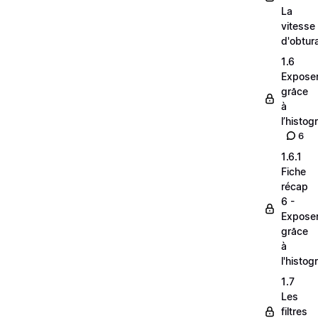
La
vitesse
d'obtur
1.6
Expose
grâce
à
l’histo
6
1.6.1
Fiche
récap
6 -
Expose
grâce
à
l'histo
1.7
Les
filtres