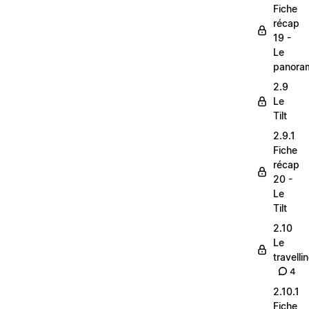
Fiche
récap
19 -
Le
panora
2.9
Le
Tilt
2.9.1
Fiche
récap
20 -
Le
Tilt
2.10
Le
travelli
4
2.10.1
Fiche