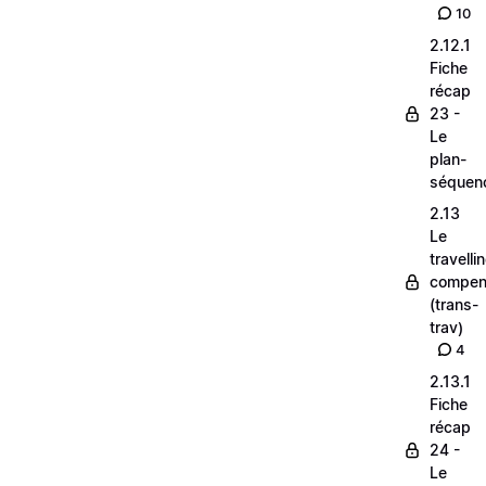
10
2.12.1
Fiche
récap
23 -
Le
plan-
séquen
2.13
Le
travelli
compen
(trans-
trav)
4
2.13.1
Fiche
récap
24 -
Le