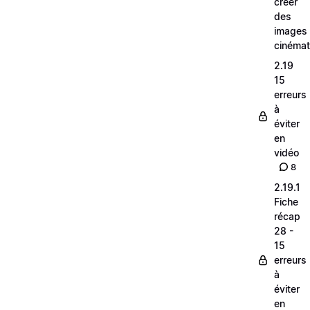
créer
des
images
cinéma
2.19
15
erreurs
à
éviter
en
vidéo
8
2.19.1
Fiche
récap
28 -
15
erreurs
à
éviter
en