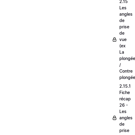
2.15
Les
angles
de
prise
de
vue
(ex
La
plongé
/
Contre
plongée
2.15.1
Fiche
récap
26 -
Les
angles
de
prise