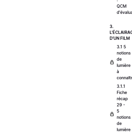
QCM
d'évalu
3.
L'ÉCLAIRA
D'UN FILM
3.1 5
notions
de
lumière
à
connaît
3.1.1
Fiche
récap
29 -
5
notions
de
lumière