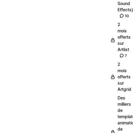
Sound
Effects)
10
2
mois
offerts
sur
Artlist
7
2
mois
offerts
sur
Artgrid
Des
milliers
de
templat
animati
de