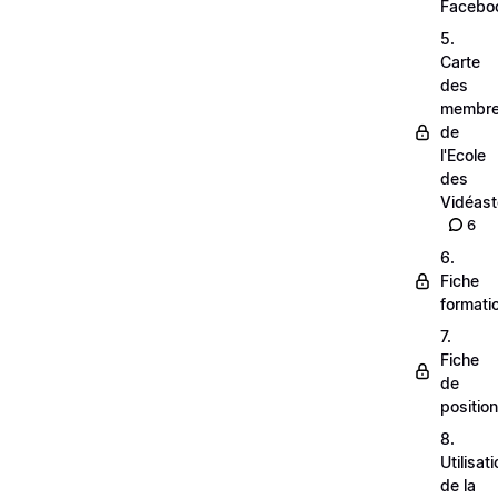
Facebo
5.
Carte
des
membr
de
l'Ecole
des
Vidéas
6
6.
Fiche
formati
7.
Fiche
de
positio
8.
Utilisat
de la