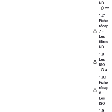
ND
22
1.7.1
Fiche
récap
7 -
Les
filtres
ND
1.8
Les
ISO
4
1.8.1
Fiche
récap
8 -
Les
ISO
1.9