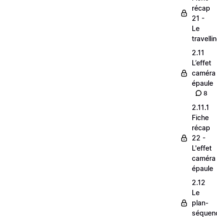
récap
21 -
Le
travelli
2.11
L’effet
caméra
épaule
8
2.11.1
Fiche
récap
22 -
L'effet
caméra
épaule
2.12
Le
plan-
séquen