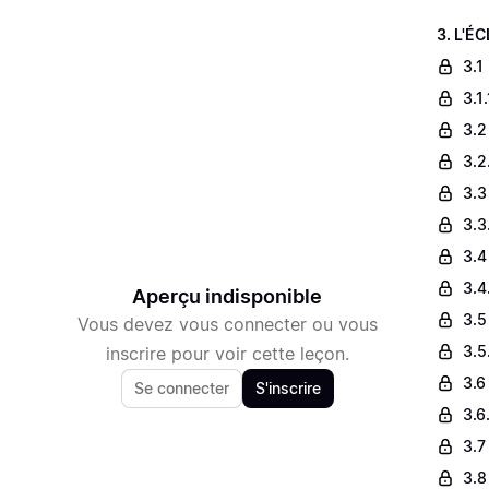
3. L'É
3.1
3.1
3.2
3.2
3.3
3.3
3.4
3.4
Aperçu indisponible
3.5
Vous devez vous connecter ou vous
3.5
inscrire pour voir cette leçon.
3.6 
Se connecter
S'inscrire
3.6
3.7
3.8 