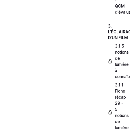
QCM
d'évalu
3.
L'ÉCLAIRA
D'UN FILM
3.1 5
notions
de
lumière
à
connaît
3.1.1
Fiche
récap
29 -
5
notions
de
lumière