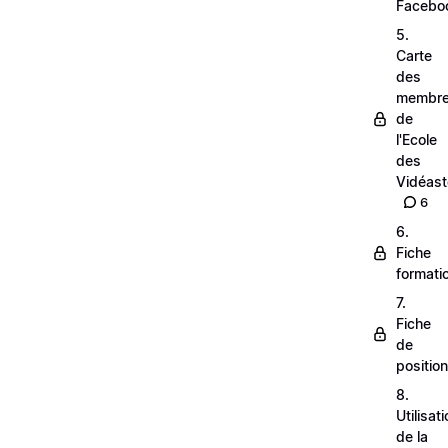
Facebo
5.
Carte
des
membr
de
l'Ecole
des
Vidéas
6
6.
Fiche
formati
7.
Fiche
de
positio
8.
Utilisat
de la