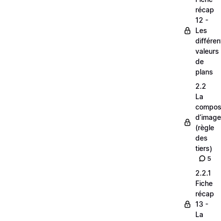
récap
12 -
Les
différe
valeurs
de
plans
2.2
La
composi
d’image
(règle
des
tiers)
5
2.2.1
Fiche
récap
13 -
La