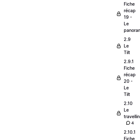
Fiche
récap
19 -
Le
panora
2.9
Le
Tilt
2.9.1
Fiche
récap
20 -
Le
Tilt
2.10
Le
travelli
4
2.10.1
Fiche