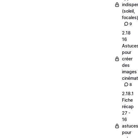
indispe
(soleil,
focales
9
2.18
16
Astuce
pour
créer
des
images
cinéma
8
2.18.1
Fiche
récap
27 -
16
astuce
pour