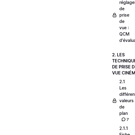
réglage
de
prise
de
vue :
QCM
d'évalu
2. LES
TECHNIQU
DE PRISE 
VUE CINÉ
2.1
Les
différe
valeurs
de
plan
7
2.1.1
Fiche