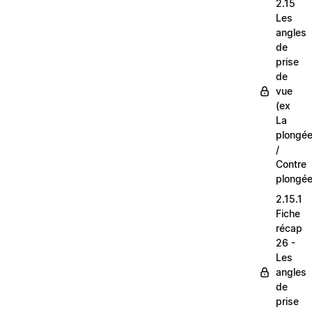
2.15
Les
angles
de
prise
de
vue
(ex
La
plongé
/
Contre
plongée
2.15.1
Fiche
récap
26 -
Les
angles
de
prise