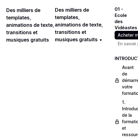
01 -
Des milliers de
Des milliers de
Ecole
templates,
templates,
des
animations de texte,
animations de texte,
Vidéastes
transitions et
transitions et
Acheter m
musiques gratuits
musiques gratuits
En savoir 
INTRODUC
Avant
de
démarr
votre
formati
1.
Introdu
de la
formati
et
ressour