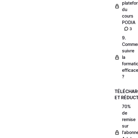
platefo
du
cours
PODIA
3
9.
Comme
suivre
la
formati
efficac
?
TÉLÉCHA
ET RÉDUC
70%
de
remise
sur
l'abonn