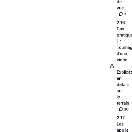
de
vue
3
2.16
Cas
pratiqu
1 :
Tourna
d’une
vidéo
-
Explica
en
détails
sur
le
terrain
30
2.17
Les
applis