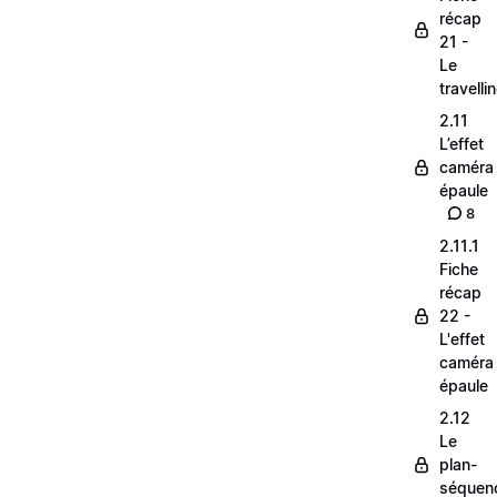
récap
21 -
Le
travelli
2.11
L’effet
caméra
épaule
8
2.11.1
Fiche
récap
22 -
L'effet
caméra
épaule
2.12
Le
plan-
séquen