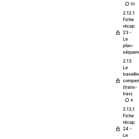
10
2.12.1
Fiche
récap
23 -
Le
plan-
séquen
2.13
Le
travelli
compen
(trans-
trav)
4
2.13.1
Fiche
récap
24 -
Le