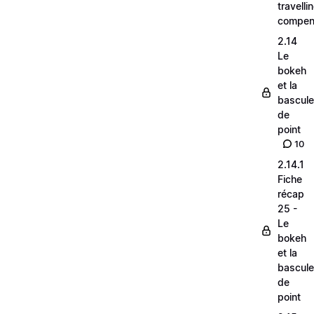
travelli
compen
2.14
Le
bokeh
et la
bascule
de
point
10
2.14.1
Fiche
récap
25 -
Le
bokeh
et la
bascule
de
point