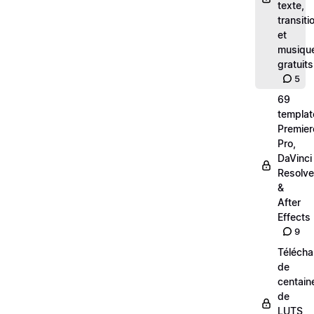
texte,
transiti
et
musiqu
gratuits
5
69
templat
Premier
Pro,
DaVinci
Resolve
&
After
Effects
9
Téléch
de
centain
de
LUTS