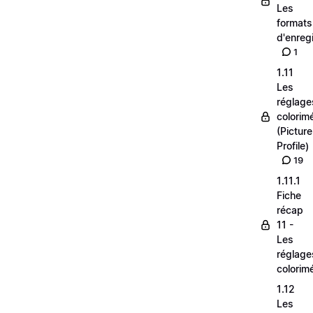
Les
formats
d'enreg
1
1.11
Les
réglage
colorim
(Picture
Profile)
19
1.11.1
Fiche
récap
11 -
Les
réglage
colorim
1.12
Les