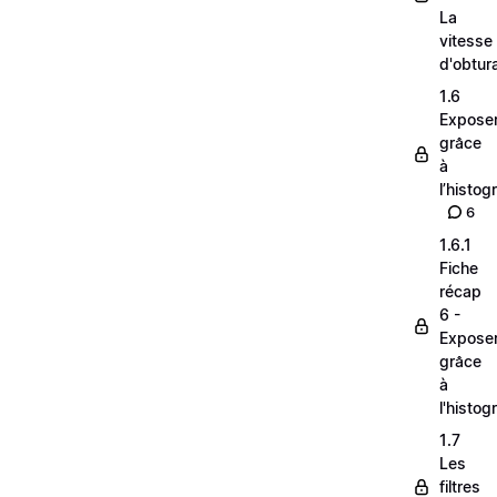
La
vitesse
d'obtur
1.6
Expose
grâce
à
l’histo
6
1.6.1
Fiche
récap
6 -
Expose
grâce
à
l'histo
1.7
Les
filtres