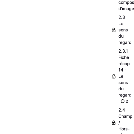
composi
d'image
2.3
Le
sens
du
regard
2.3.1
Fiche
récap
14 -
Le
sens
du
regard
2
2.4
Champ
/
Hors-