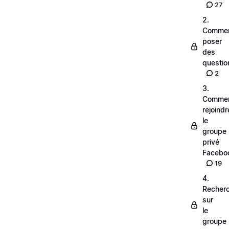
27
2.
Comme
poser
des
questio
2
3.
Comme
rejoindr
le
groupe
privé
Facebo
19
4.
Recher
sur
le
groupe