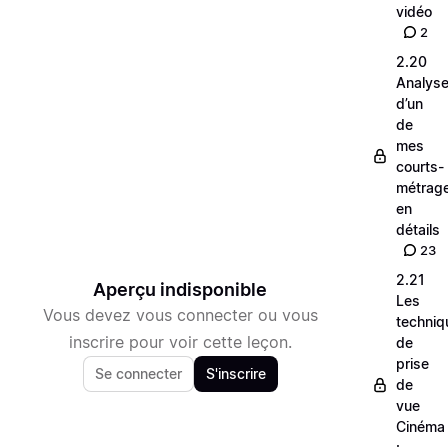
vidéo
2
2.20
Analys
d’un
de
mes
courts-
métrag
en
détails
23
2.21
Aperçu indisponible
Les
Vous devez vous connecter ou vous
techniq
inscrire pour voir cette leçon.
de
prise
Se connecter
S'inscrire
de
vue
Cinéma
: