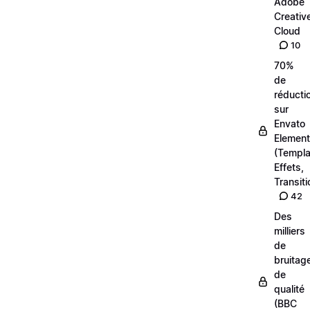
Adobe
Creativ
Cloud
10
70%
de
réducti
sur
Envato
Elemen
(Templa
Effets,
Transiti
42
Des
milliers
de
bruitag
de
qualité
(BBC