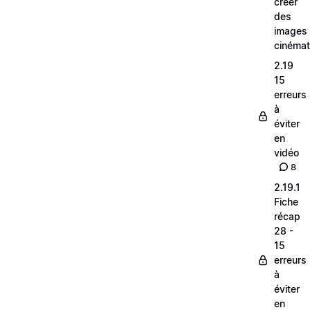
créer
des
images
cinéma
2.19
15
erreurs
à
éviter
en
vidéo
8
2.19.1
Fiche
récap
28 -
15
erreurs
à
éviter
en