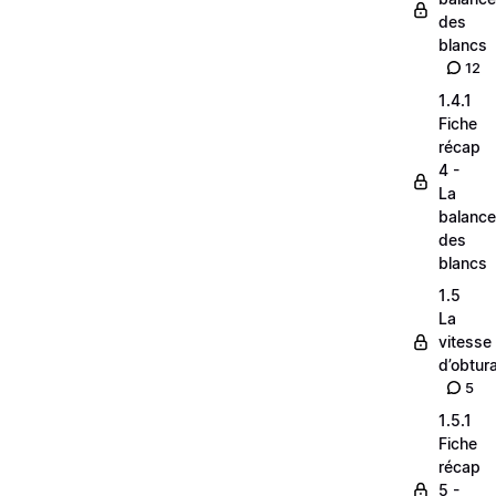
des
blancs
12
1.4.1
Fiche
récap
4 -
La
balance
des
blancs
1.5
La
vitesse
d’obtura
5
1.5.1
Fiche
récap
5 -