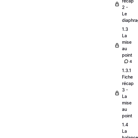
récap
2 -
Le
diaphr
1.3
La
mise
au
point
4
1.3.1
Fiche
récap
3 -
La
mise
au
point
1.4
La
balance