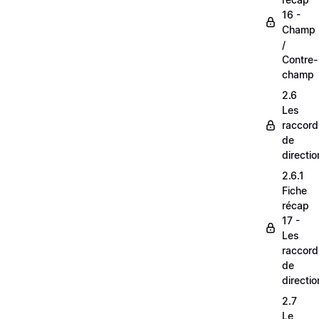
16 -
Champ
/
Contre-
champ
2.6
Les
raccord
de
directio
2.6.1
Fiche
récap
17 -
Les
raccord
de
directio
2.7
Le