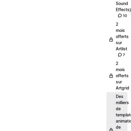
Sound
Effects)
10
2
mois
offerts
sur
Artlist
7
2
mois
offerts
sur
Artgrid
Des
milliers
de
templat
animati
de