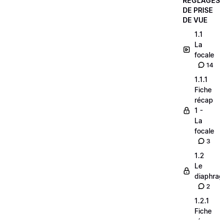
RÉGLAGES
DE PRISE
DE VUE
1.1
La
focale
14
1.1.1
Fiche
récap
1 -
La
focale
3
1.2
Le
diaphr
2
1.2.1
Fiche