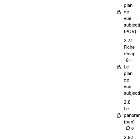
plan
de
vue
subjecti
(POV)
2.7.1
Fiche
récap
18 -
Le
plan
de
vue
subjecti
2.8
Le
panora
(pan)
6
2.8.1