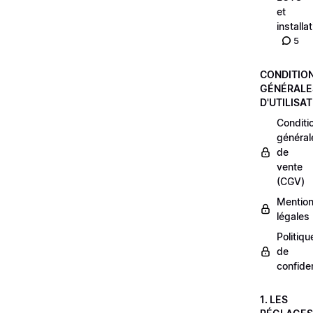
et
installa
5
CONDITIO
GÉNÉRALE
D'UTILISA
Conditi
général
de
vente
(CGV)
Mentio
légales
Politiqu
de
confiden
1. LES