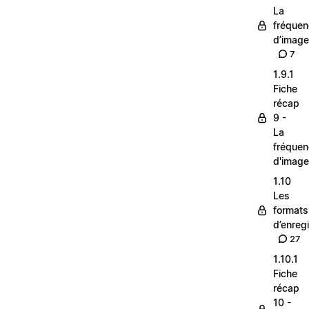
La
fréque
d’image
7
1.9.1
Fiche
récap
9 -
La
fréque
d'image
1.10
Les
formats
d’enreg
27
1.10.1
Fiche
récap
10 -