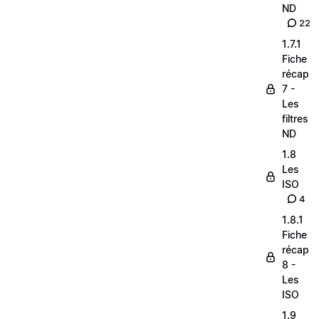
ND
22
1.7.1
Fiche
récap
7 -
Les
filtres
ND
1.8
Les
ISO
4
1.8.1
Fiche
récap
8 -
Les
ISO
1.9