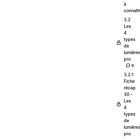
à
connaît
3.2
Les
4
types
de
lumière
pro
9
3.2.1
Fiche
récap
30 -
Les
4
types
de
lumière
pro