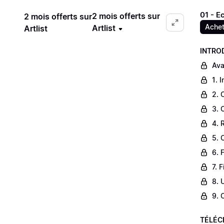
01 - E
2 mois offerts sur
2 mois offerts sur
Achet
Artlist
Artlist
INTRO
Ava
1. 
2. 
3. 
4. 
5. 
6. 
7. 
8. 
9. 
TÉLÉC