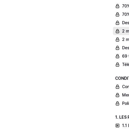
70%
70%
Des
2 m
2 m
Des
69 
Tél
CONDI
Con
Men
Pol
1. LES
1.1