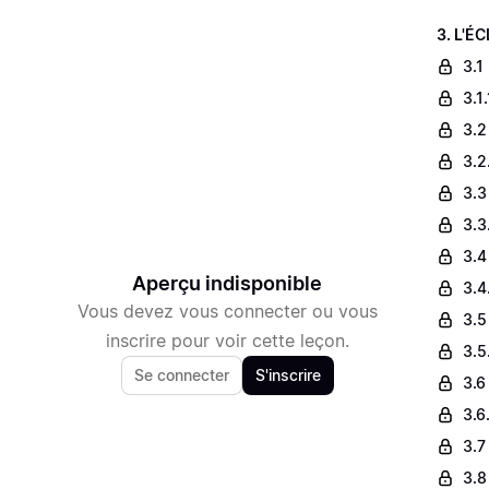
3. L'É
3.1
3.1
3.2
3.2
3.3
3.3
3.4
Aperçu indisponible
3.4
Vous devez vous connecter ou vous
3.5
inscrire pour voir cette leçon.
3.5
Se connecter
S'inscrire
3.6 
3.6
3.7
3.8 