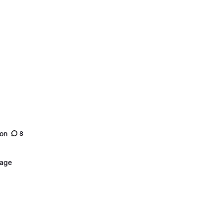
son
8
nage