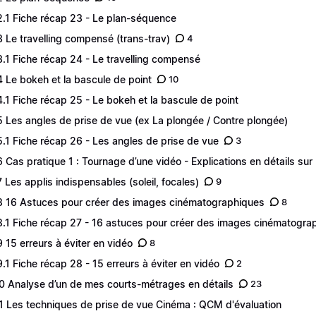
2.1 Fiche récap 23 - Le plan-séquence
3 Le travelling compensé (trans-trav)
4
3.1 Fiche récap 24 - Le travelling compensé
4 Le bokeh et la bascule de point
10
4.1 Fiche récap 25 - Le bokeh et la bascule de point
5 Les angles de prise de vue (ex La plongée / Contre plongée)
5.1 Fiche récap 26 - Les angles de prise de vue
3
6 Cas pratique 1 : Tournage d’une vidéo - Explications en détails sur l
7 Les applis indispensables (soleil, focales)
9
8 16 Astuces pour créer des images cinématographiques
8
8.1 Fiche récap 27 - 16 astuces pour créer des images cinématogra
9 15 erreurs à éviter en vidéo
8
9.1 Fiche récap 28 - 15 erreurs à éviter en vidéo
2
0 Analyse d’un de mes courts-métrages en détails
23
1 Les techniques de prise de vue Cinéma : QCM d'évaluation