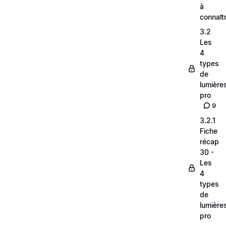
à
connaît
3.2
Les
4
types
de
lumière
pro
9
3.2.1
Fiche
récap
30 -
Les
4
types
de
lumière
pro