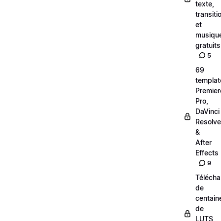
texte,
transiti
et
musiqu
gratuits
5
69
templat
Premier
Pro,
DaVinci
Resolve
&
After
Effects
9
Téléch
de
centain
de
LUTS