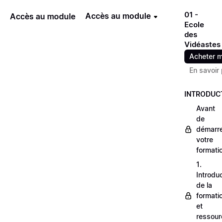
01 -
Accès au module
Accès au module
Ecole
des
Vidéastes
Acheter m
En savoir 
INTRODUC
Avant
de
démarr
votre
formati
1.
Introdu
de la
formati
et
ressour