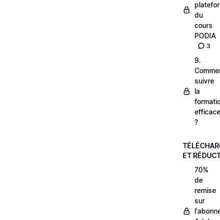
platefo
du
cours
PODIA
3
9.
Comme
suivre
la
formati
efficac
?
TÉLÉCHA
ET RÉDUC
70%
de
remise
sur
l'abonn