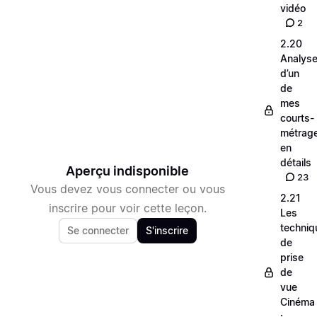
vidéo
2
2.20
Analys
d’un
de
mes
courts-
métrag
en
détails
Aperçu indisponible
23
Vous devez vous connecter ou vous
2.21
inscrire pour voir cette leçon.
Les
techniq
Se connecter
S'inscrire
de
prise
de
vue
Cinéma
: