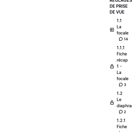
RÉGLAGES
DE PRISE
DE VUE
1.1
La
focale
14
1.1.1
Fiche
récap
1 -
La
focale
3
1.2
Le
diaphr
2
1.2.1
Fiche