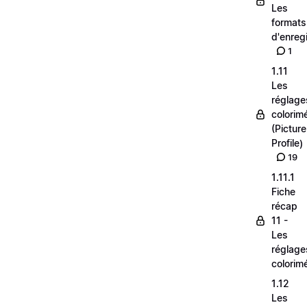
Les
formats
d'enreg
1
1.11
Les
réglage
colorim
(Picture
Profile)
19
1.11.1
Fiche
récap
11 -
Les
réglage
colorim
1.12
Les