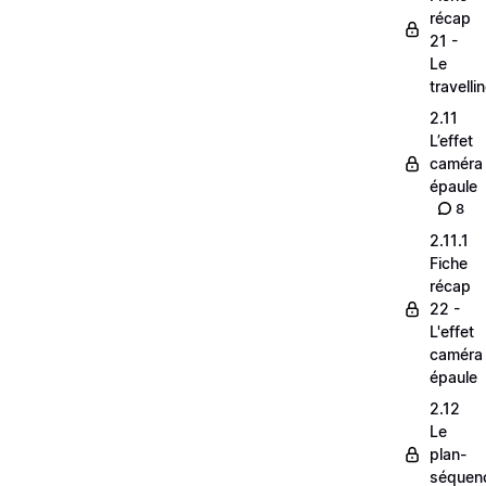
récap
21 -
Le
travelli
2.11
L’effet
caméra
épaule
8
2.11.1
Fiche
récap
22 -
L'effet
caméra
épaule
2.12
Le
plan-
séquen