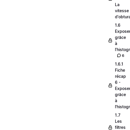
La
vitesse
d'obtur
1.6
Expose
grâce
à
l’histo
6
1.6.1
Fiche
récap
6 -
Expose
grâce
à
l'histo
1.7
Les
filtres