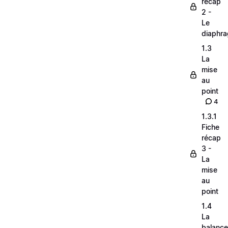
récap
2 -
Le
diaphr
1.3
La
mise
au
point
4
1.3.1
Fiche
récap
3 -
La
mise
au
point
1.4
La
balance