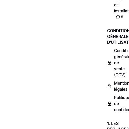
et
installa
5
CONDITIO
GÉNÉRALE
D'UTILISA
Conditi
général
de
vente
(CGV)
Mentio
légales
Politiqu
de
confiden
1. LES