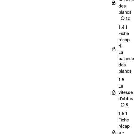
des
blancs
12
1.4.1
Fiche
récap
4 -
La
balance
des
blancs
1.5
La
vitesse
d’obtura
5
1.5.1
Fiche
récap
5 -