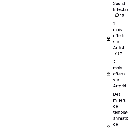
Sound
Effects)
10
2
mois
offerts
sur
Artlist
7
2
mois
offerts
sur
Artgrid
Des
milliers
de
templat
animati
de