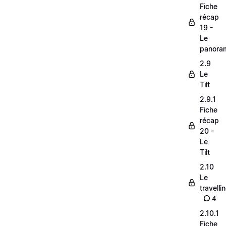
Fiche
récap
19 -
Le
panora
2.9
Le
Tilt
2.9.1
Fiche
récap
20 -
Le
Tilt
2.10
Le
travelli
4
2.10.1
Fiche