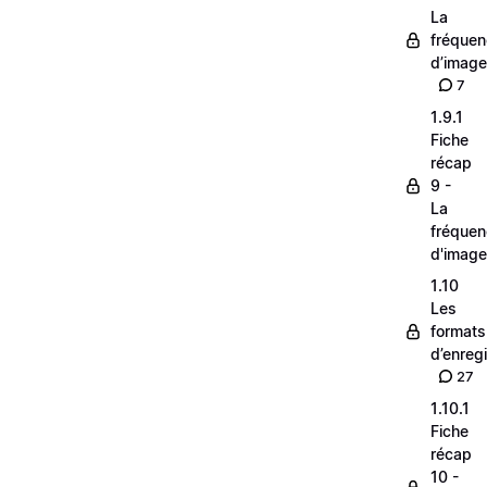
La
fréque
d’image
7
1.9.1
Fiche
récap
9 -
La
fréque
d'image
1.10
Les
formats
d’enreg
27
1.10.1
Fiche
récap
10 -