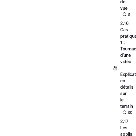
de
vue
3
2.16
Cas
pratiqu
1 :
Tourna
d’une
vidéo
-
Explica
en
détails
sur
le
terrain
30
2.17
Les
applis