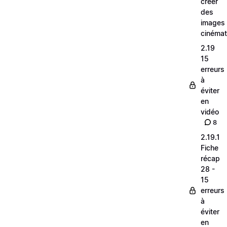
créer
des
images
cinéma
2.19
15
erreurs
à
éviter
en
vidéo
8
2.19.1
Fiche
récap
28 -
15
erreurs
à
éviter
en