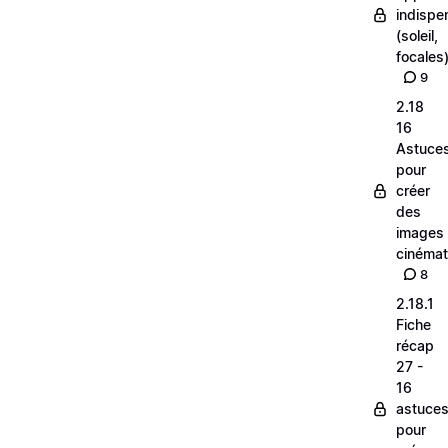
indispe
(soleil,
focales
9
2.18
16
Astuce
pour
créer
des
images
cinéma
8
2.18.1
Fiche
récap
27 -
16
astuce
pour