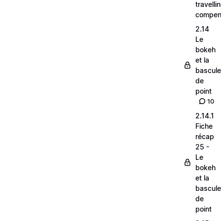
travelli
compen
2.14
Le
bokeh
et la
bascule
de
point
10
2.14.1
Fiche
récap
25 -
Le
bokeh
et la
bascule
de
point