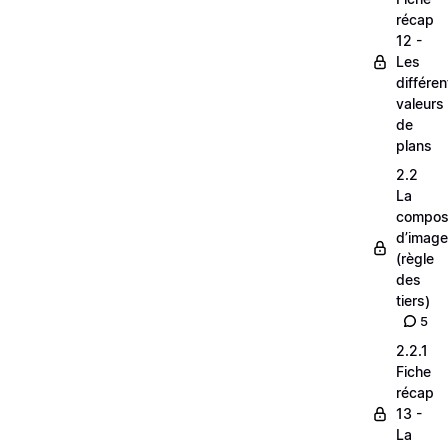
récap
12 -
Les
différe
valeurs
de
plans
2.2
La
composi
d’image
(règle
des
tiers)
5
2.2.1
Fiche
récap
13 -
La