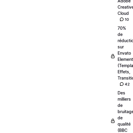
Adobe
Creativ
Cloud
10
70%
de
réducti
sur
Envato
Elemen
(Templa
Effets,
Transiti
42
Des
milliers
de
bruitag
de
qualité
(BBC