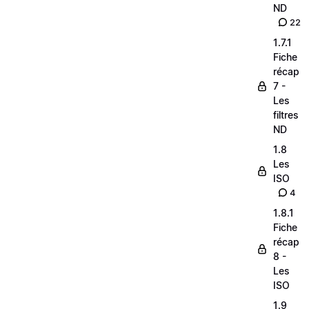
ND
22
1.7.1
Fiche
récap
7 -
Les
filtres
ND
1.8
Les
ISO
4
1.8.1
Fiche
récap
8 -
Les
ISO
1.9