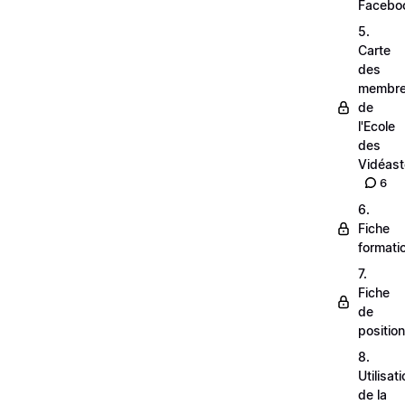
Facebo
5.
Carte
des
membr
de
l'Ecole
des
Vidéas
6
6.
Fiche
formati
7.
Fiche
de
positio
8.
Utilisat
de la