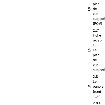
plan
de
vue
subjecti
(POV)
2.7.1
Fiche
récap
18 -
Le
plan
de
vue
subjecti
2.8
Le
panora
(pan)
6
2.8.1