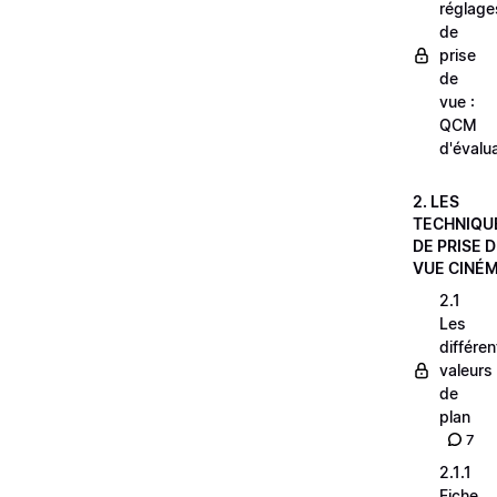
réglage
de
prise
de
vue :
QCM
d'évalu
2. LES
TECHNIQU
DE PRISE 
VUE CINÉ
2.1
Les
différe
valeurs
de
plan
7
2.1.1
Fiche