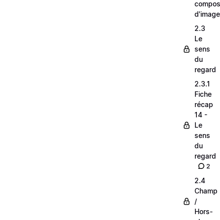
composi
d'image
2.3
Le
sens
du
regard
2.3.1
Fiche
récap
14 -
Le
sens
du
regard
2
2.4
Champ
/
Hors-