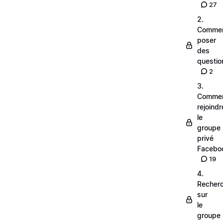
27
2.
Comme
poser
des
questio
2
3.
Comme
rejoindr
le
groupe
privé
Facebo
19
4.
Recher
sur
le
groupe