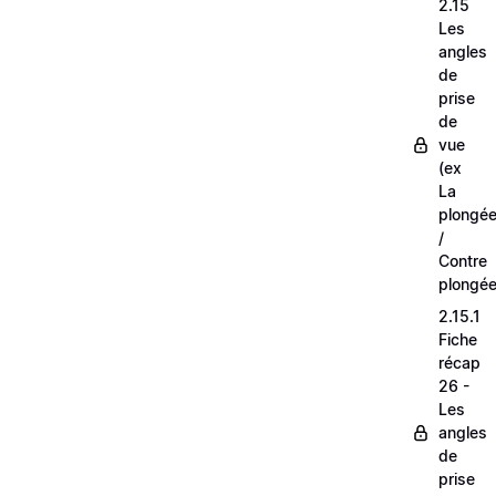
2.15
Les
angles
de
prise
de
vue
(ex
La
plongé
/
Contre
plongée
2.15.1
Fiche
récap
26 -
Les
angles
de
prise