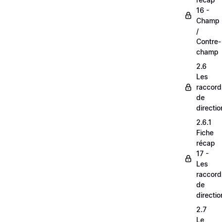
16 -
Champ
/
Contre-
champ
2.6
Les
raccord
de
directio
2.6.1
Fiche
récap
17 -
Les
raccord
de
directio
2.7
Le