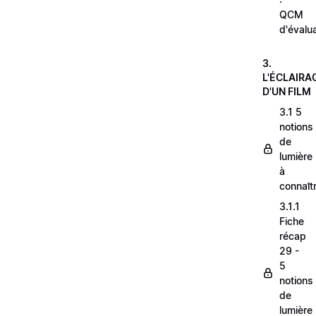
QCM
d'évalu
3.
L'ÉCLAIRA
D'UN FILM
3.1 5
notions
de
lumière
à
connaît
3.1.1
Fiche
récap
29 -
5
notions
de
lumière