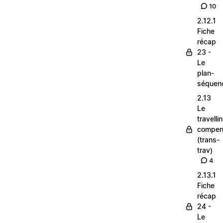
10
2.12.1
Fiche
récap
23 -
Le
plan-
séquen
2.13
Le
travelli
compen
(trans-
trav)
4
2.13.1
Fiche
récap
24 -
Le