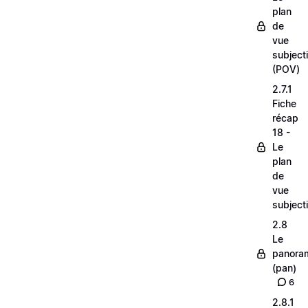
plan
de
vue
subjecti
(POV)
2.7.1
Fiche
récap
18 -
Le
plan
de
vue
subjecti
2.8
Le
panora
(pan)
6
2.8.1