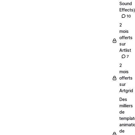
Sound
Effects)
10
2
mois
offerts
sur
Artlist
7
2
mois
offerts
sur
Artgrid
Des
milliers
de
templat
animati
de