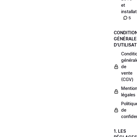
et
installa
5
CONDITIO
GÉNÉRALE
D'UTILISA
Conditi
général
de
vente
(CGV)
Mentio
légales
Politiqu
de
confiden
1. LES