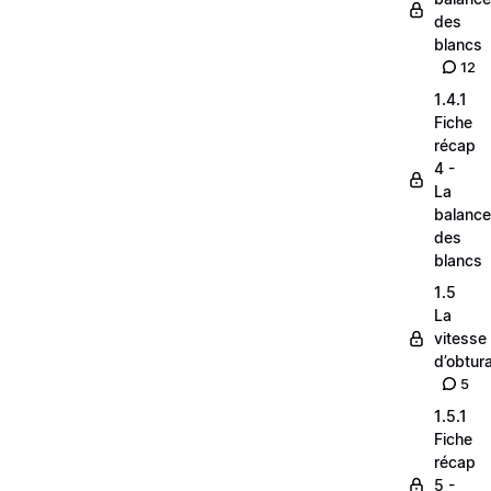
des
blancs
12
1.4.1
Fiche
récap
4 -
La
balance
des
blancs
1.5
La
vitesse
d’obtura
5
1.5.1
Fiche
récap
5 -