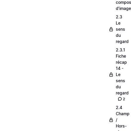
composi
d'image
2.3
Le
sens
du
regard
2.3.1
Fiche
récap
14 -
Le
sens
du
regard
2
2.4
Champ
/
Hors-