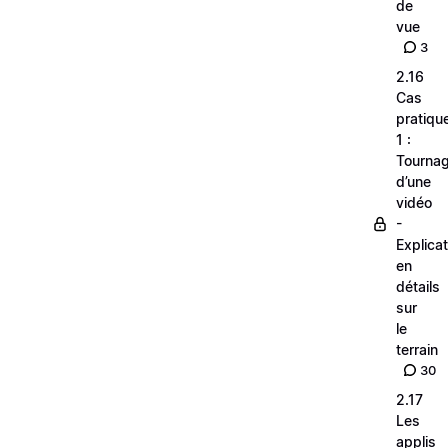
de
vue
3
2.16
Cas
pratiqu
1 :
Tourna
d’une
vidéo
-
Explica
en
détails
sur
le
terrain
30
2.17
Les
applis