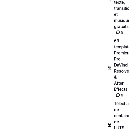
texte,
transiti
et
musiqu
gratuits
5
69
templat
Premier
Pro,
DaVinci
Resolve
&
After
Effects
9
Téléch
de
centain
de
LUTS