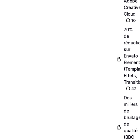
Adobe
Creativ
Cloud
10
70%
de
réducti
sur
Envato
Elemen
(Templa
Effets,
Transiti
42
Des
milliers
de
bruitag
de
qualité
(BBC