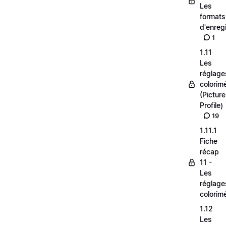
Les
formats
d'enreg
1
1.11
Les
réglage
colorim
(Picture
Profile)
19
1.11.1
Fiche
récap
11 -
Les
réglage
colorim
1.12
Les