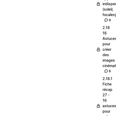
indispe
(soleil,
focales
9
2.18
16
Astuce
pour
créer
des
images
cinéma
8
2.18.1
Fiche
récap
27 -
16
astuce
pour