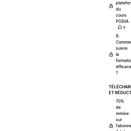
platefo
du
cours
PODIA
3
9.
Comme
suivre
la
formati
efficac
?
TÉLÉCHA
ET RÉDUC
70%
de
remise
sur
l'abonn