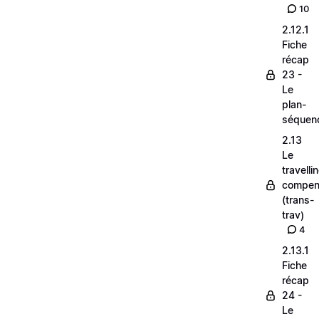
10
2.12.1
Fiche
récap
23 -
Le
plan-
séquen
2.13
Le
travelli
compen
(trans-
trav)
4
2.13.1
Fiche
récap
24 -
Le