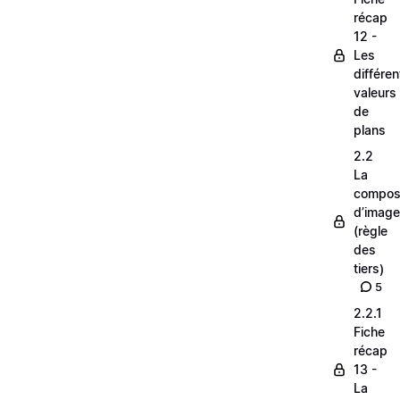
récap
12 -
Les
différe
valeurs
de
plans
2.2
La
composi
d’image
(règle
des
tiers)
5
2.2.1
Fiche
récap
13 -
La