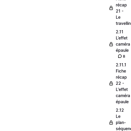
récap
21 -
Le
travelli
2.11
L’effet
caméra
épaule
8
2.11.1
Fiche
récap
22 -
L'effet
caméra
épaule
2.12
Le
plan-
séquen