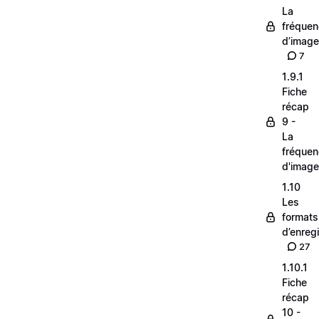
La
fréque
d’image
7
1.9.1
Fiche
récap
9 -
La
fréque
d'image
1.10
Les
formats
d’enreg
27
1.10.1
Fiche
récap
10 -