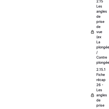
2.15
Les
angles
de
prise
de
vue
(ex
La
plongé
/
Contre
plongée
2.15.1
Fiche
récap
26 -
Les
angles
de
prise