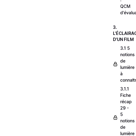
QCM
d'évalu
3.
L'ÉCLAIRA
D'UN FILM
3.1 5
notions
de
lumière
à
connaît
3.1.1
Fiche
récap
29 -
5
notions
de
lumière