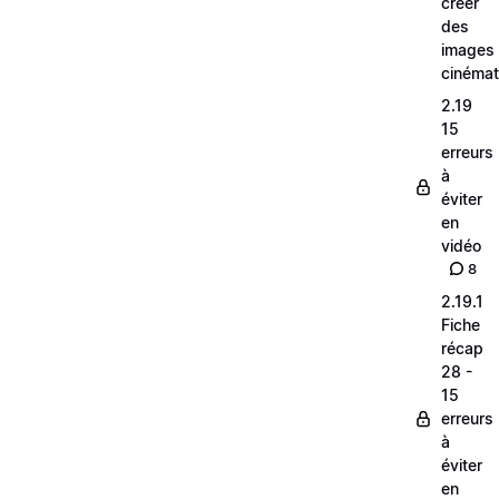
créer
des
images
cinéma
2.19
15
erreurs
à
éviter
en
vidéo
8
2.19.1
Fiche
récap
28 -
15
erreurs
à
éviter
en