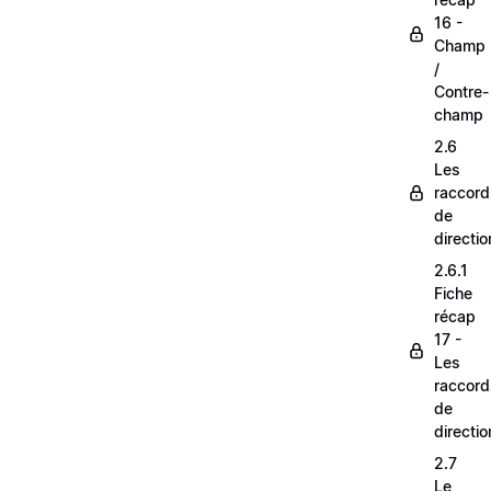
16 -
Champ
/
Contre-
champ
2.6
Les
raccord
de
directio
2.6.1
Fiche
récap
17 -
Les
raccord
de
directio
2.7
Le