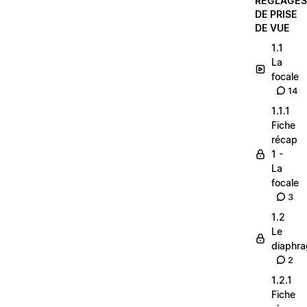
RÉGLAGES
DE PRISE
DE VUE
1.1
La
focale
14
1.1.1
Fiche
récap
1 -
La
focale
3
1.2
Le
diaphr
2
1.2.1
Fiche