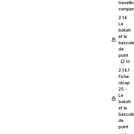
travelli
compen
2.14
Le
bokeh
et la
bascule
de
point
10
2.14.1
Fiche
récap
25 -
Le
bokeh
et la
bascule
de
point