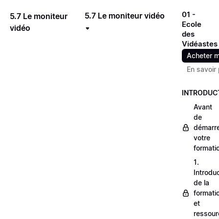
01 -
5.7 Le moniteur vidéo
5.7 Le moniteur
Ecole
vidéo
des
Vidéastes
Acheter m
En savoir 
INTRODUC
Avant
de
démarr
votre
formati
1.
Introdu
de la
formati
et
ressour