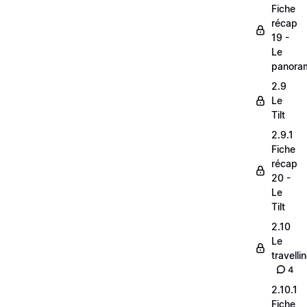
Fiche
récap
19 -
Le
panora
2.9
Le
Tilt
2.9.1
Fiche
récap
20 -
Le
Tilt
2.10
Le
travelli
4
2.10.1
Fiche