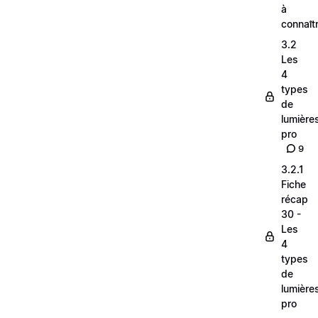
à
connaît
3.2
Les
4
types
de
lumière
pro
9
3.2.1
Fiche
récap
30 -
Les
4
types
de
lumière
pro