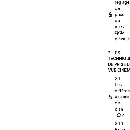
réglage
de
prise
de
vue :
QCM
d'évalu
2. LES
TECHNIQU
DE PRISE 
VUE CINÉ
2.1
Les
différe
valeurs
de
plan
7
2.1.1
Fiche