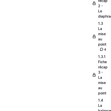
récap
2 -
Le
diaphr
1.3
La
mise
au
point
4
1.3.1
Fiche
récap
3 -
La
mise
au
point
1.4
La
balance