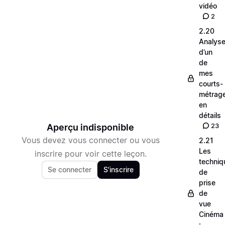
vidéo
2
2.20
Analys
d’un
de
mes
courts-
métrag
en
détails
23
Aperçu indisponible
Vous devez vous connecter ou vous
2.21
Les
inscrire pour voir cette leçon.
techniq
Se connecter
S'inscrire
de
prise
de
vue
Cinéma
: