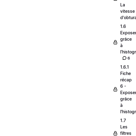
La
vitesse
d'obtur
1.6
Expose
grâce
à
l’histo
6
1.6.1
Fiche
récap
6 -
Expose
grâce
à
l'histo
1.7
Les
filtres