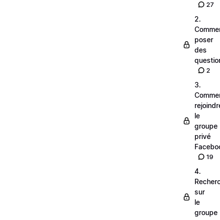
27
2.
Comme
poser
des
questio
2
3.
Comme
rejoindr
le
groupe
privé
Facebo
19
4.
Recher
sur
le
groupe