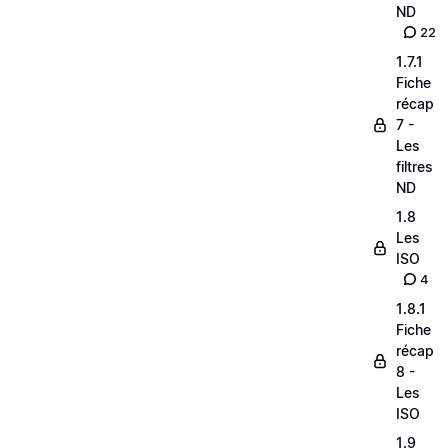
ND
22
1.7.1
Fiche
récap
7 -
Les
filtres
ND
1.8
Les
ISO
4
1.8.1
Fiche
récap
8 -
Les
ISO
1.9