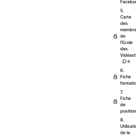
Facebo
5.
Carte
des
membr
de
l'Ecole
des
Vidéas
6
6.
Fiche
formati
7.
Fiche
de
positio
8.
Utilisat
de la