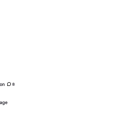
son
8
nage