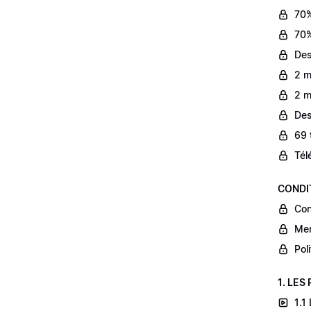
70%
70%
Des
2 m
2 m
Des
69 
Tél
CONDI
Con
Men
Pol
1. LES
1.1