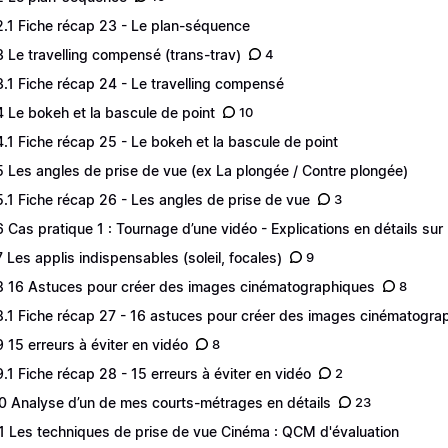
2.1 Fiche récap 23 - Le plan-séquence
3 Le travelling compensé (trans-trav)
4
3.1 Fiche récap 24 - Le travelling compensé
4 Le bokeh et la bascule de point
10
4.1 Fiche récap 25 - Le bokeh et la bascule de point
5 Les angles de prise de vue (ex La plongée / Contre plongée)
5.1 Fiche récap 26 - Les angles de prise de vue
3
6 Cas pratique 1 : Tournage d’une vidéo - Explications en détails sur l
7 Les applis indispensables (soleil, focales)
9
8 16 Astuces pour créer des images cinématographiques
8
8.1 Fiche récap 27 - 16 astuces pour créer des images cinématogra
9 15 erreurs à éviter en vidéo
8
9.1 Fiche récap 28 - 15 erreurs à éviter en vidéo
2
0 Analyse d’un de mes courts-métrages en détails
23
1 Les techniques de prise de vue Cinéma : QCM d'évaluation