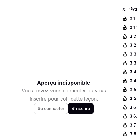
3. L'É
3.1
3.1
3.2
3.2
3.3
3.3
3.4
3.4
Aperçu indisponible
3.5
Vous devez vous connecter ou vous
inscrire pour voir cette leçon.
3.5
3.6 
Se connecter
S'inscrire
3.6
3.7
3.8 