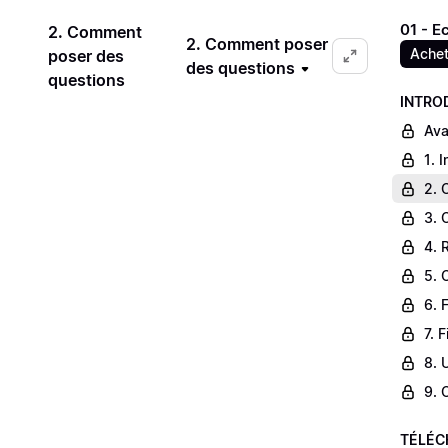
01 - E
2. Comment
2. Comment poser
Achet
poser des
des questions
questions
INTRO
Ava
1. 
2. 
3. 
4. 
5. 
6. 
7. 
8. 
9. 
TÉLÉC