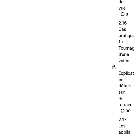
de
vue
3
2.16
Cas
pratiqu
1 :
Tourna
d’une
vidéo
-
Explica
en
détails
sur
le
terrain
30
2.17
Les
applis