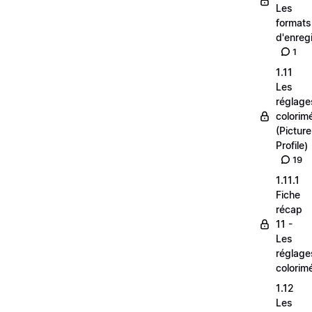
Les
formats
d'enreg
1
1.11
Les
réglage
colorim
(Picture
Profile)
19
1.11.1
Fiche
récap
11 -
Les
réglage
colorim
1.12
Les