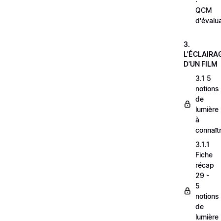
QCM
d'évalu
3.
L'ÉCLAIRA
D'UN FILM
3.1 5
notions
de
lumière
à
connaît
3.1.1
Fiche
récap
29 -
5
notions
de
lumière