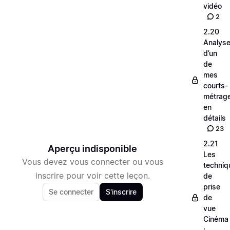
vidéo
2
2.20
Analys
d’un
de
mes
courts-
métrag
en
détails
23
2.21
Aperçu indisponible
Les
Vous devez vous connecter ou vous
techniq
inscrire pour voir cette leçon.
de
prise
Se connecter
S'inscrire
de
vue
Cinéma
: