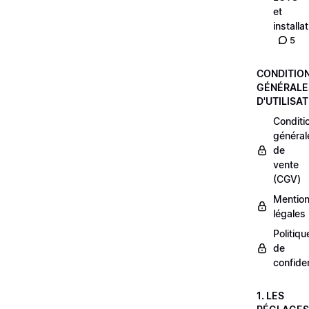
et
installa
5
CONDITIO
GÉNÉRALE
D'UTILISA
Conditi
général
de
vente
(CGV)
Mentio
légales
Politiqu
de
confiden
1. LES