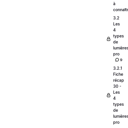
à
connaît
3.2
Les
4
types
de
lumière
pro
9
3.2.1
Fiche
récap
30 -
Les
4
types
de
lumière
pro