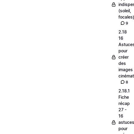
indispe
(soleil,
focales
9
2.18
16
Astuce
pour
créer
des
images
cinéma
8
2.18.1
Fiche
récap
27 -
16
astuce
pour