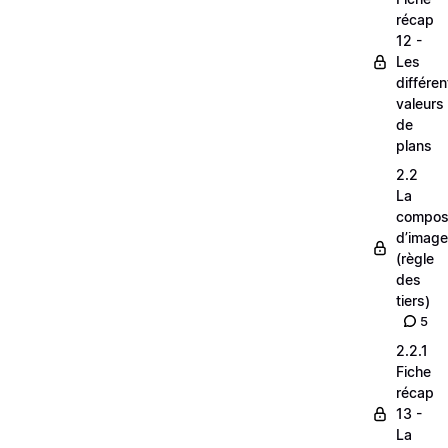
récap
12 -
Les
différe
valeurs
de
plans
2.2
La
composi
d’image
(règle
des
tiers)
5
2.2.1
Fiche
récap
13 -
La