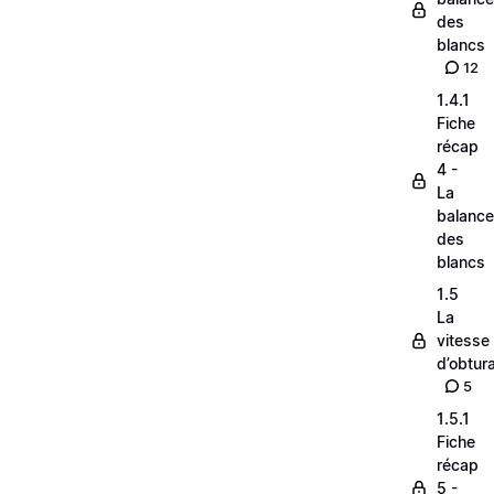
des
blancs
12
1.4.1
Fiche
récap
4 -
La
balance
des
blancs
1.5
La
vitesse
d’obtura
5
1.5.1
Fiche
récap
5 -