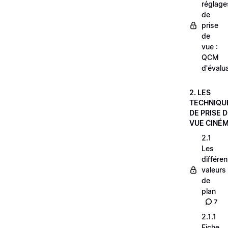
réglage
de
prise
de
vue :
QCM
d'évalu
2. LES
TECHNIQU
DE PRISE 
VUE CINÉ
2.1
Les
différe
valeurs
de
plan
7
2.1.1
Fiche