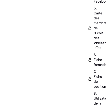
Facebo
5.
Carte
des
membr
de
l'Ecole
des
Vidéas
6
6.
Fiche
formati
7.
Fiche
de
positio
8.
Utilisat
de la