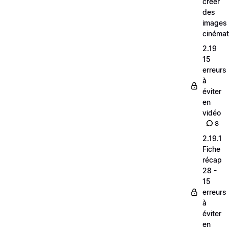
créer
des
images
cinéma
2.19
15
erreurs
à
éviter
en
vidéo
8
2.19.1
Fiche
récap
28 -
15
erreurs
à
éviter
en