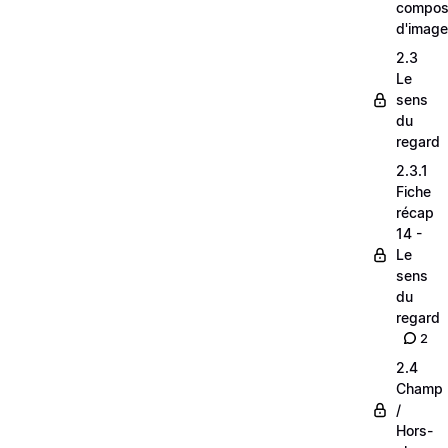
composi
d'image
2.3
Le
sens
du
regard
2.3.1
Fiche
récap
14 -
Le
sens
du
regard
2
2.4
Champ
/
Hors-