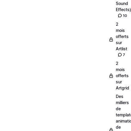
Sound
Effects)
10
2
mois
offerts
sur
Artlist
7
2
mois
offerts
sur
Artgrid
Des
milliers
de
templat
animati
de