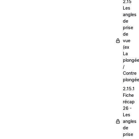
2.15
Les
angles
de
prise
de
vue
(ex
La
plongé
/
Contre
plongée
2.15.1
Fiche
récap
26 -
Les
angles
de
prise