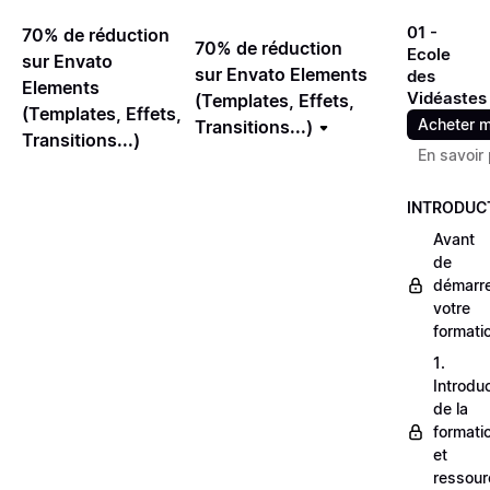
01 -
70% de réduction
70% de réduction
Ecole
sur Envato
sur Envato Elements
des
Elements
Vidéastes
(Templates, Effets,
(Templates, Effets,
Acheter m
Transitions...)
Transitions...)
En savoir 
INTRODUC
Avant
de
démarr
votre
formati
1.
Introdu
de la
formati
et
ressour