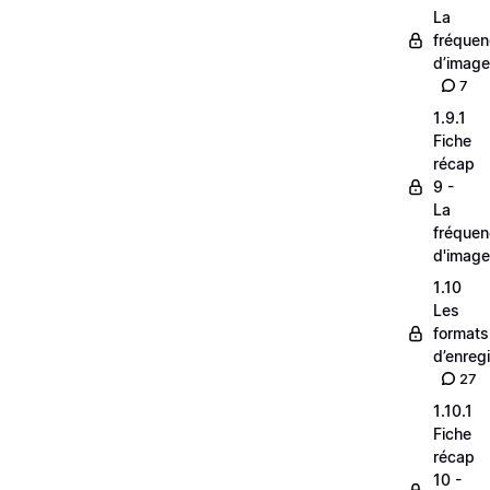
La
fréque
d’image
7
1.9.1
Fiche
récap
9 -
La
fréque
d'image
1.10
Les
formats
d’enreg
27
1.10.1
Fiche
récap
10 -