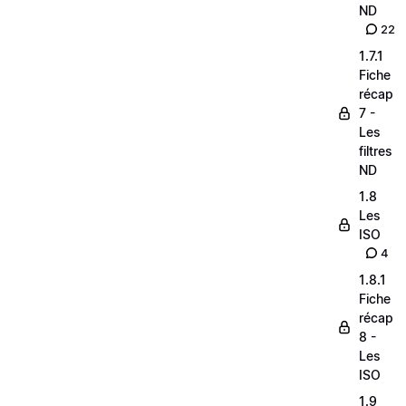
ND
22
1.7.1
Fiche
récap
7 -
Les
filtres
ND
1.8
Les
ISO
4
1.8.1
Fiche
récap
8 -
Les
ISO
1.9