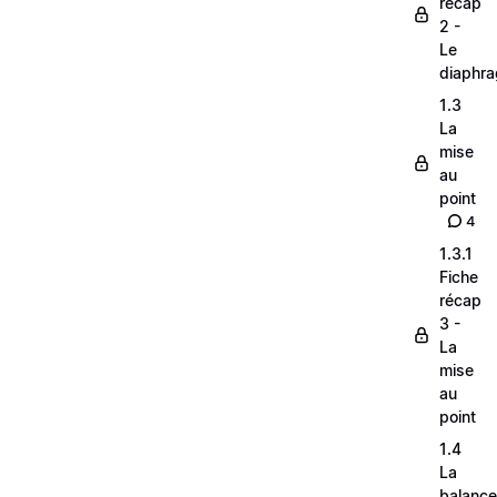
récap
2 -
Le
diaphr
1.3
La
mise
au
point
4
1.3.1
Fiche
récap
3 -
La
mise
au
point
1.4
La
balance