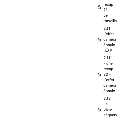
récap
21 -
Le
travelli
2.11
L’effet
caméra
épaule
8
2.11.1
Fiche
récap
22 -
L'effet
caméra
épaule
2.12
Le
plan-
séquen