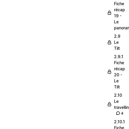
Fiche
récap
19 -
Le
panora
2.9
Le
Tilt
2.9.1
Fiche
récap
20 -
Le
Tilt
2.10
Le
travelli
4
2.10.1
Fiche