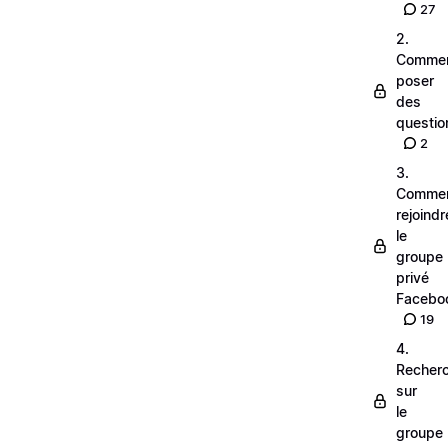
27
2.
Comme
poser
des
questio
2
3.
Comme
rejoindr
le
groupe
privé
Facebo
19
4.
Recher
sur
le
groupe