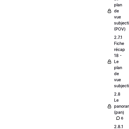
plan
de
vue
subjecti
(POV)
2.7.1
Fiche
récap
18 -
Le
plan
de
vue
subjecti
2.8
Le
panora
(pan)
6
2.8.1