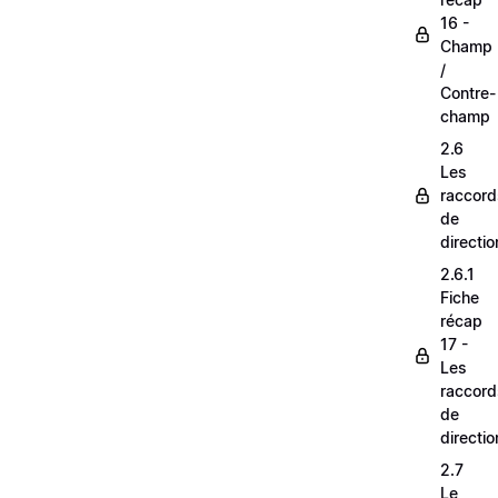
16 -
Champ
/
Contre-
champ
2.6
Les
raccord
de
directio
2.6.1
Fiche
récap
17 -
Les
raccord
de
directio
2.7
Le