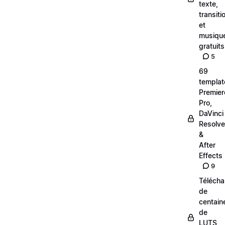
texte,
transiti
et
musiqu
gratuits
5
69
templat
Premier
Pro,
DaVinci
Resolve
&
After
Effects
9
Téléch
de
centain
de
LUTS