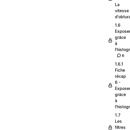
La
vitesse
d'obtur
1.6
Expose
grâce
à
l’histo
6
1.6.1
Fiche
récap
6 -
Expose
grâce
à
l'histo
1.7
Les
filtres