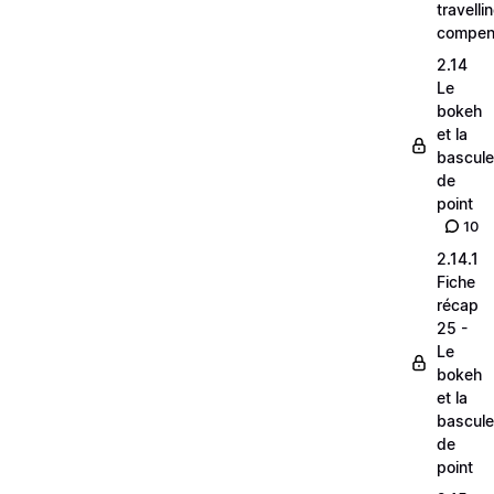
travelli
compen
2.14
Le
bokeh
et la
bascule
de
point
10
2.14.1
Fiche
récap
25 -
Le
bokeh
et la
bascule
de
point