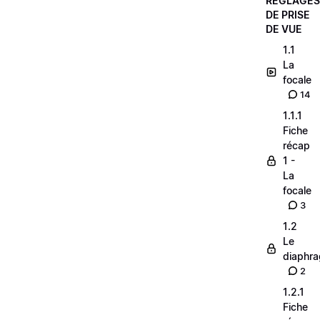
RÉGLAGES
DE PRISE
DE VUE
1.1
La
focale
14
1.1.1
Fiche
récap
1 -
La
focale
3
1.2
Le
diaphr
2
1.2.1
Fiche