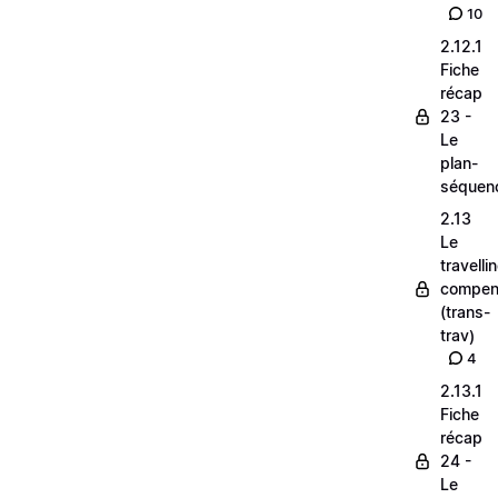
10
2.12.1
Fiche
récap
23 -
Le
plan-
séquen
2.13
Le
travelli
compen
(trans-
trav)
4
2.13.1
Fiche
récap
24 -
Le