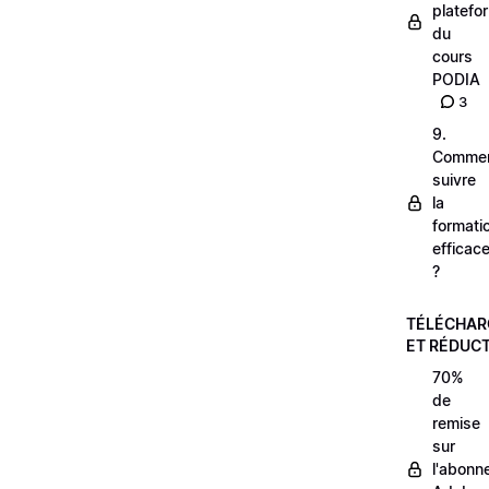
platefo
du
cours
PODIA
3
9.
Comme
suivre
la
formati
efficac
?
TÉLÉCHA
ET RÉDUC
70%
de
remise
sur
l'abonn