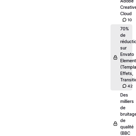
Adobe
Creativ
Cloud
10
70%
de
réducti
sur
Envato
Elemen
(Templa
Effets,
Transiti
42
Des
milliers
de
bruitag
de
qualité
(BBC