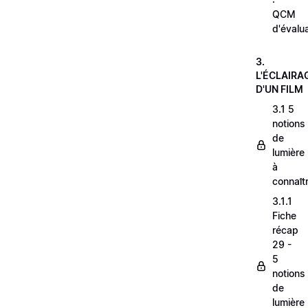
QCM
d'évalu
3.
L'ÉCLAIRA
D'UN FILM
3.1 5
notions
de
lumière
à
connaît
3.1.1
Fiche
récap
29 -
5
notions
de
lumière