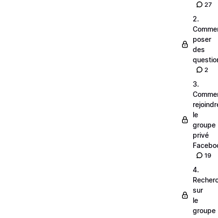
27
2.
Comme
poser
des
questio
2
3.
Comme
rejoindr
le
groupe
privé
Facebo
19
4.
Recher
sur
le
groupe