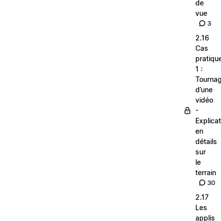
de
vue
3
2.16
Cas
pratiqu
1 :
Tourna
d’une
vidéo
-
Explica
en
détails
sur
le
terrain
30
2.17
Les
applis