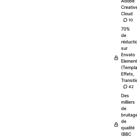
Adobe
Creativ
Cloud
10
70%
de
réducti
sur
Envato
Elemen
(Templa
Effets,
Transiti
42
Des
milliers
de
bruitag
de
qualité
(BBC