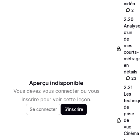
vidéo
2
2.20
Analys
d’un
de
mes
courts-
métrag
en
détails
23
Aperçu indisponible
2.21
Vous devez vous connecter ou vous
Les
inscrire pour voir cette leçon.
techniq
de
Se connecter
S'inscrire
prise
de
vue
Cinéma
: