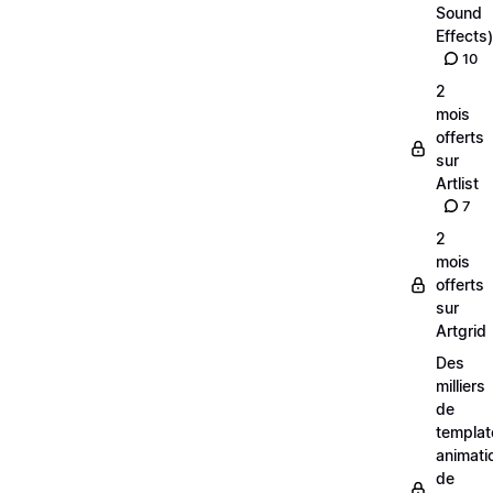
Sound
Effects)
10
2
mois
offerts
sur
Artlist
7
2
mois
offerts
sur
Artgrid
Des
milliers
de
templat
animati
de