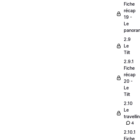
Fiche
récap
19 -
Le
panora
2.9
Le
Tilt
2.9.1
Fiche
récap
20 -
Le
Tilt
2.10
Le
travelli
4
2.10.1
Fiche