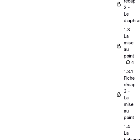
récap
2 -
Le
diaphr
1.3
La
mise
au
point
4
1.3.1
Fiche
récap
3 -
La
mise
au
point
1.4
La
balance