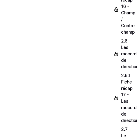
16 -
Champ
/
Contre-
champ
2.6
Les
raccord
de
directio
2.6.1
Fiche
récap
17 -
Les
raccord
de
directio
2.7
Le