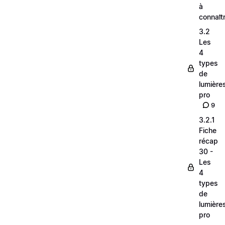
à
connaît
3.2
Les
4
types
de
lumière
pro
9
3.2.1
Fiche
récap
30 -
Les
4
types
de
lumière
pro