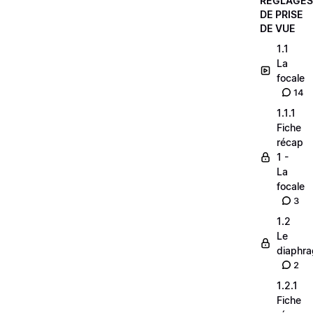
RÉGLAGES
DE PRISE
DE VUE
1.1
La
focale
14
1.1.1
Fiche
récap
1 -
La
focale
3
1.2
Le
diaphr
2
1.2.1
Fiche