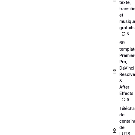
texte,
transiti
et
musiqu
gratuits
5
69
templat
Premier
Pro,
DaVinci
Resolve
&
After
Effects
9
Téléch
de
centain
de
LUTS