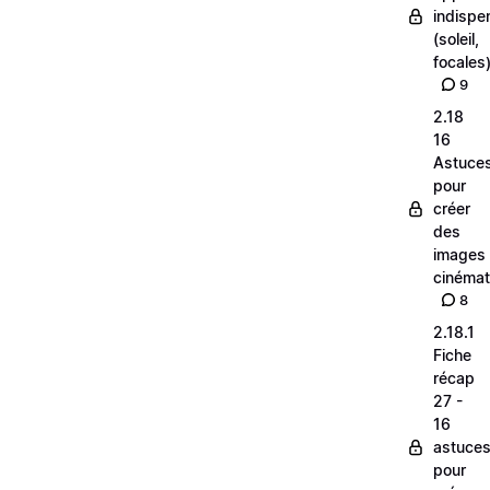
indispe
(soleil,
focales
9
2.18
16
Astuce
pour
créer
des
images
cinéma
8
2.18.1
Fiche
récap
27 -
16
astuce
pour