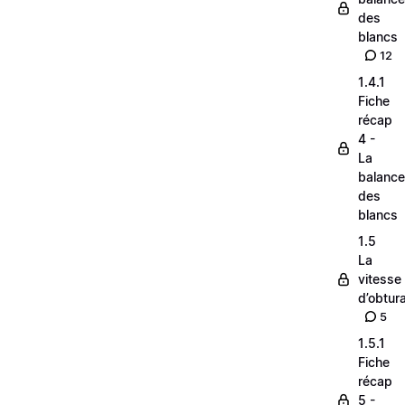
des
blancs
12
1.4.1
Fiche
récap
4 -
La
balance
des
blancs
1.5
La
vitesse
d’obtura
5
1.5.1
Fiche
récap
5 -