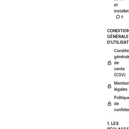
et
installa
5
CONDITIO
GÉNÉRALE
D'UTILISA
Conditi
général
de
vente
(CGV)
Mentio
légales
Politiqu
de
confiden
1. LES