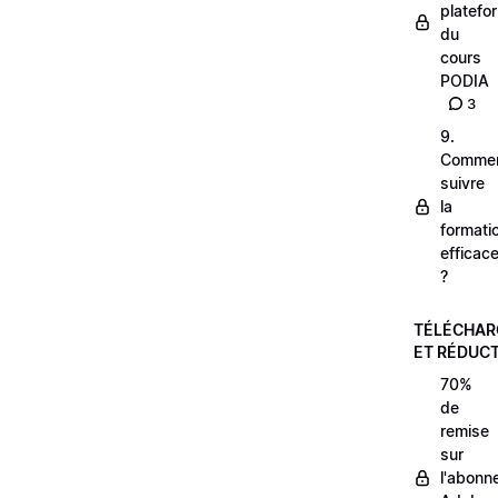
platefo
du
cours
PODIA
3
9.
Comme
suivre
la
formati
efficac
?
TÉLÉCHA
ET RÉDUC
70%
de
remise
sur
l'abonn