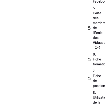
Facebo
5.
Carte
des
membr
de
l'Ecole
des
Vidéas
6
6.
Fiche
formati
7.
Fiche
de
positio
8.
Utilisat
de la