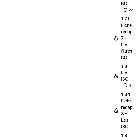
ND
22
1.7.1
Fiche
récap
7 -
Les
filtres
ND
1.8
Les
ISO
4
1.8.1
Fiche
récap
8 -
Les
ISO
1.9