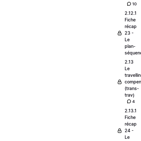
10
2.12.1
Fiche
récap
23 -
Le
plan-
séquen
2.13
Le
travelli
compen
(trans-
trav)
4
2.13.1
Fiche
récap
24 -
Le