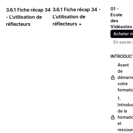
01 -
3.6.1 Fiche récap 34 -
3.6.1 Fiche récap 34
Ecole
L'utilisation de
- L'utilisation de
des
réflecteurs
réflecteurs
Vidéastes
Acheter m
En savoir 
INTRODUC
Avant
de
démarr
votre
formati
1.
Introdu
de la
formati
et
ressour