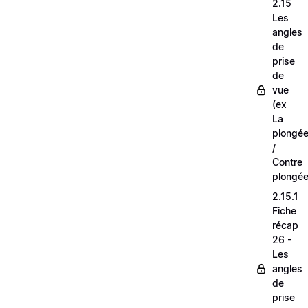
2.15
Les
angles
de
prise
de
vue
(ex
La
plongé
/
Contre
plongée
2.15.1
Fiche
récap
26 -
Les
angles
de
prise