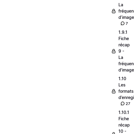
La
fréque
d’image
7
1.9.1
Fiche
récap
9 -
La
fréque
d'image
1.10
Les
formats
d’enreg
27
1.10.1
Fiche
récap
10 -