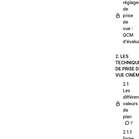
réglage
de
prise
de
vue :
QCM
d'évalu
2. LES
TECHNIQU
DE PRISE 
VUE CINÉ
2.1
Les
différe
valeurs
de
plan
7
2.1.1
Fiche