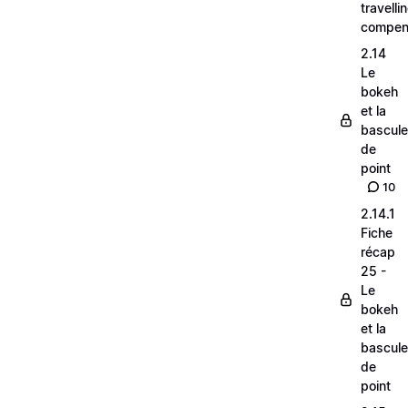
travelli
compen
2.14
Le
bokeh
et la
bascule
de
point
10
2.14.1
Fiche
récap
25 -
Le
bokeh
et la
bascule
de
point