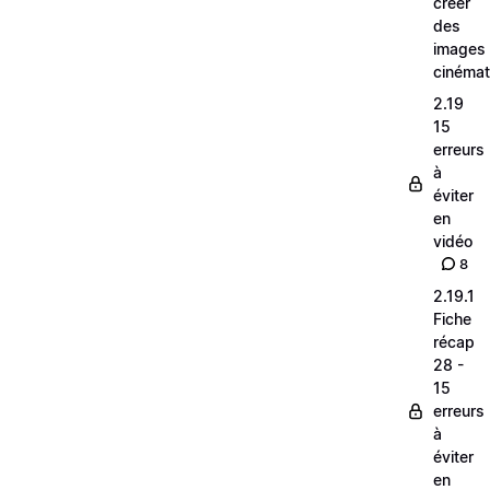
créer
des
images
cinéma
2.19
15
erreurs
à
éviter
en
vidéo
8
2.19.1
Fiche
récap
28 -
15
erreurs
à
éviter
en