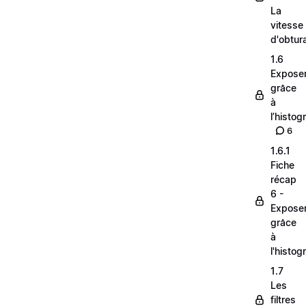
La
vitesse
d'obtur
1.6
Expose
grâce
à
l’histo
6
1.6.1
Fiche
récap
6 -
Expose
grâce
à
l'histo
1.7
Les
filtres