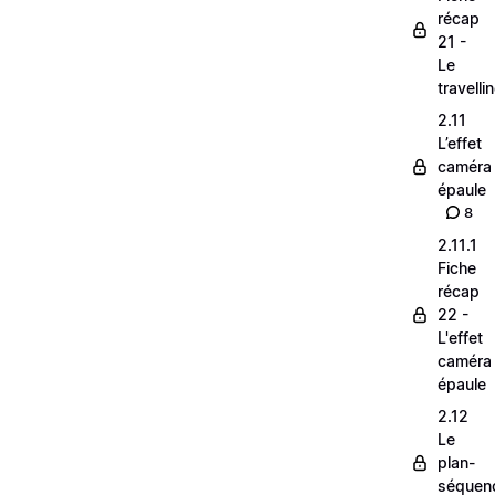
récap
21 -
Le
travelli
2.11
L’effet
caméra
épaule
8
2.11.1
Fiche
récap
22 -
L'effet
caméra
épaule
2.12
Le
plan-
séquen