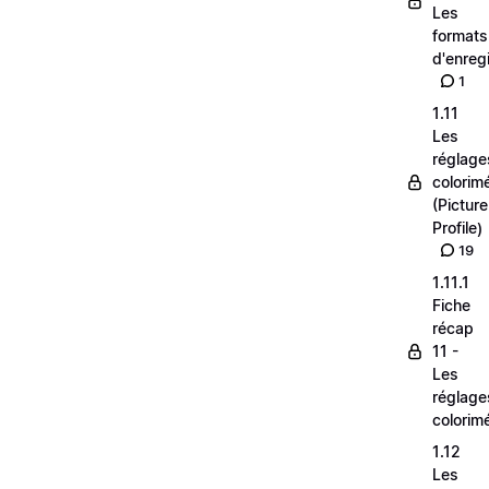
Les
formats
d'enreg
1
1.11
Les
réglage
colorim
(Picture
Profile)
19
1.11.1
Fiche
récap
11 -
Les
réglage
colorim
1.12
Les