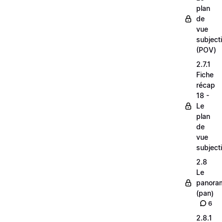
plan
de
vue
subjecti
(POV)
2.7.1
Fiche
récap
18 -
Le
plan
de
vue
subjecti
2.8
Le
panora
(pan)
6
2.8.1