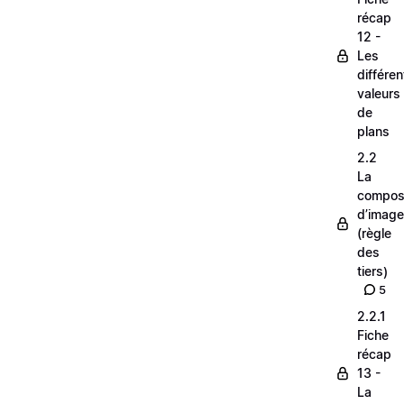
récap
12 -
Les
différe
valeurs
de
plans
2.2
La
composi
d’image
(règle
des
tiers)
5
2.2.1
Fiche
récap
13 -
La