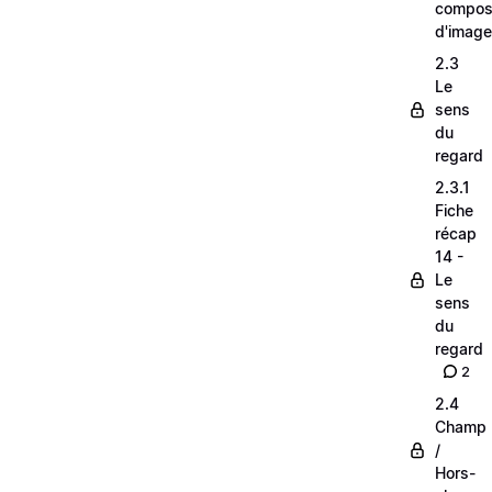
composi
d'image
2.3
Le
sens
du
regard
2.3.1
Fiche
récap
14 -
Le
sens
du
regard
2
2.4
Champ
/
Hors-