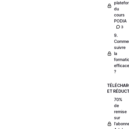
platefo
du
cours
PODIA
3
9.
Comme
suivre
la
formati
efficac
?
TÉLÉCHA
ET RÉDUC
70%
de
remise
sur
l'abonn