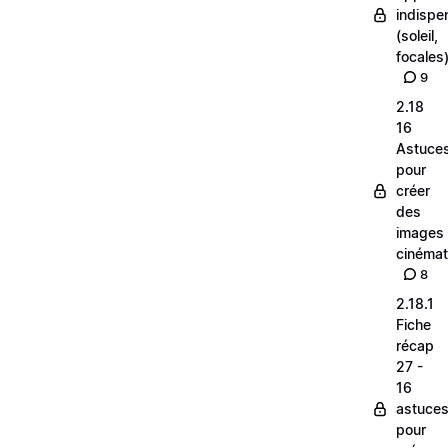
indispe
(soleil,
focales
9
2.18
16
Astuce
pour
créer
des
images
cinéma
8
2.18.1
Fiche
récap
27 -
16
astuce
pour