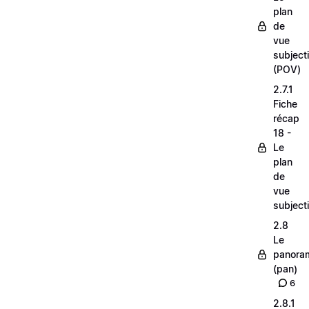
plan
de
vue
subjecti
(POV)
2.7.1
Fiche
récap
18 -
Le
plan
de
vue
subjecti
2.8
Le
panora
(pan)
6
2.8.1