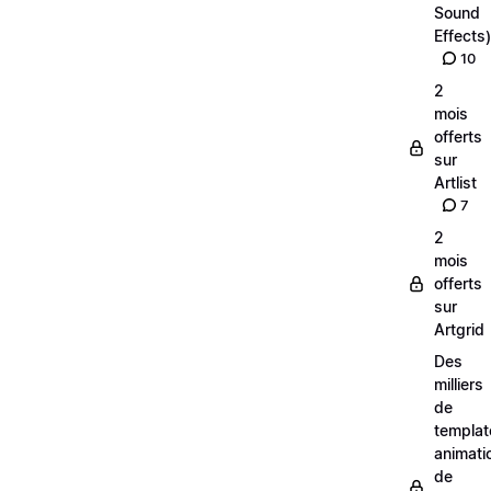
Sound
Effects)
10
2
mois
offerts
sur
Artlist
7
2
mois
offerts
sur
Artgrid
Des
milliers
de
templat
animati
de