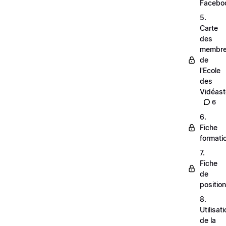
Facebo
5.
Carte
des
membr
de
l'Ecole
des
Vidéas
6
6.
Fiche
formati
7.
Fiche
de
positio
8.
Utilisat
de la