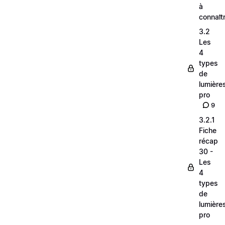
à
connaît
3.2
Les
4
types
de
lumière
pro
9
3.2.1
Fiche
récap
30 -
Les
4
types
de
lumière
pro