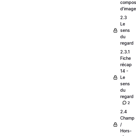
composi
d'image
2.3
Le
sens
du
regard
2.3.1
Fiche
récap
14 -
Le
sens
du
regard
2
2.4
Champ
/
Hors-