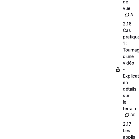
de
vue
3
2.16
Cas
pratiqu
1 :
Tourna
d’une
vidéo
-
Explica
en
détails
sur
le
terrain
30
2.17
Les
applis