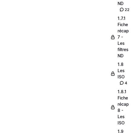
ND
22
1.7.1
Fiche
récap
7 -
Les
filtres
ND
1.8
Les
ISO
4
1.8.1
Fiche
récap
8 -
Les
ISO
1.9