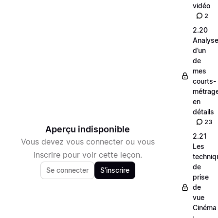
vidéo
2
2.20
Analys
d’un
de
mes
courts-
métrag
en
détails
23
Aperçu indisponible
2.21
Vous devez vous connecter ou vous
Les
inscrire pour voir cette leçon.
techniq
de
Se connecter
S'inscrire
prise
de
vue
Cinéma
: