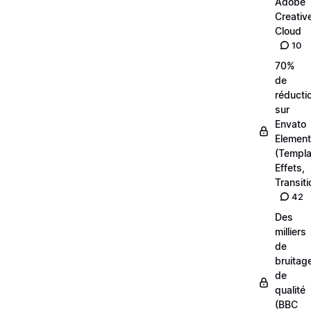
Adobe
Creativ
Cloud
10
70%
de
réducti
sur
Envato
Elemen
(Templa
Effets,
Transiti
42
Des
milliers
de
bruitag
de
qualité
(BBC