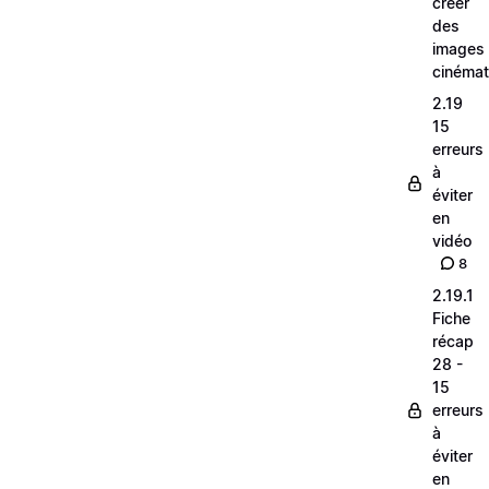
créer
des
images
cinéma
2.19
15
erreurs
à
éviter
en
vidéo
8
2.19.1
Fiche
récap
28 -
15
erreurs
à
éviter
en