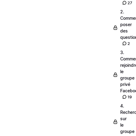
27
2.
Comme
poser
des
questio
2
3.
Comme
rejoindr
le
groupe
privé
Facebo
19
4.
Recher
sur
le
groupe