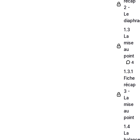
récap
2 -
Le
diaphr
1.3
La
mise
au
point
4
1.3.1
Fiche
récap
3 -
La
mise
au
point
1.4
La
balance