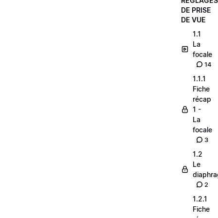
RÉGLAGES
DE PRISE
DE VUE
1.1
La
focale
14
1.1.1
Fiche
récap
1 -
La
focale
3
1.2
Le
diaphr
2
1.2.1
Fiche