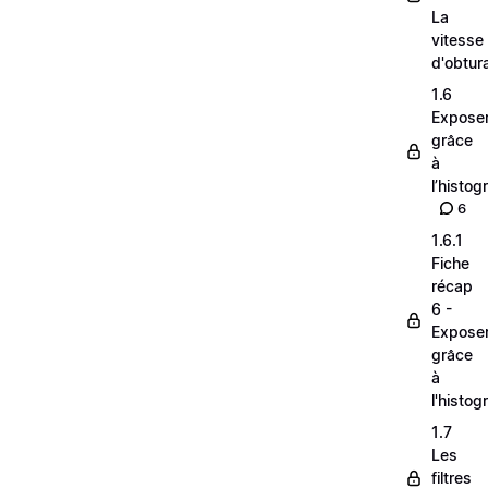
La
vitesse
d'obtur
1.6
Expose
grâce
à
l’histo
6
1.6.1
Fiche
récap
6 -
Expose
grâce
à
l'histo
1.7
Les
filtres