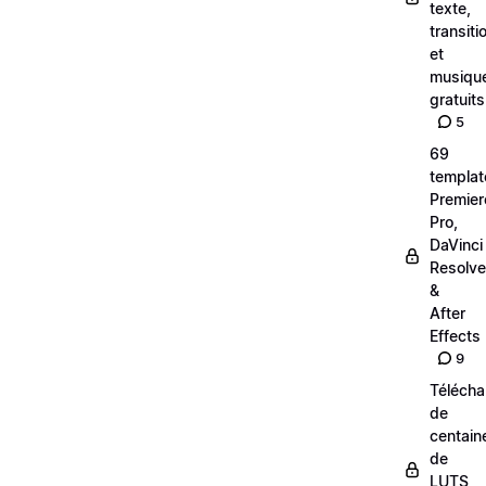
texte,
transiti
et
musiqu
gratuits
5
69
templat
Premier
Pro,
DaVinci
Resolve
&
After
Effects
9
Téléch
de
centain
de
LUTS