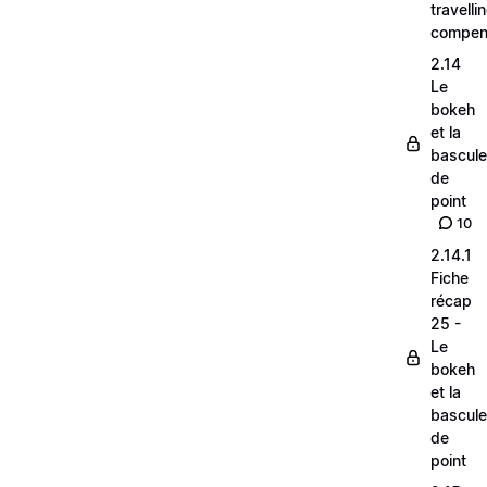
travelli
compen
2.14
Le
bokeh
et la
bascule
de
point
10
2.14.1
Fiche
récap
25 -
Le
bokeh
et la
bascule
de
point