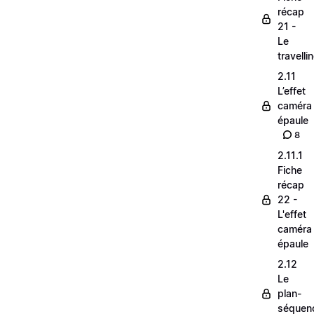
récap
21 -
Le
travelli
2.11
L’effet
caméra
épaule
8
2.11.1
Fiche
récap
22 -
L'effet
caméra
épaule
2.12
Le
plan-
séquen