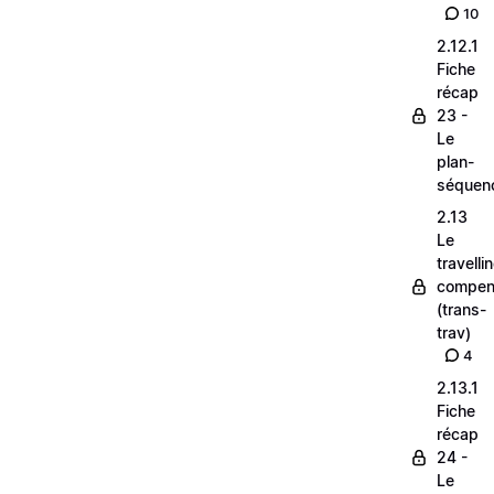
10
2.12.1
Fiche
récap
23 -
Le
plan-
séquen
2.13
Le
travelli
compen
(trans-
trav)
4
2.13.1
Fiche
récap
24 -
Le