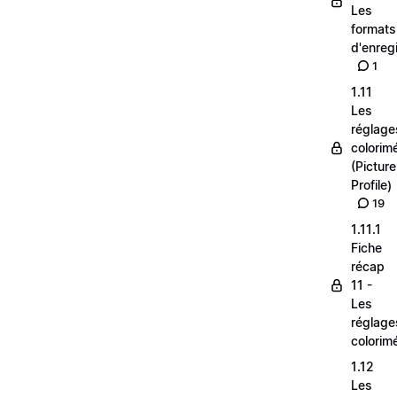
Les
formats
d'enreg
1
1.11
Les
réglage
colorim
(Picture
Profile)
19
1.11.1
Fiche
récap
11 -
Les
réglage
colorim
1.12
Les