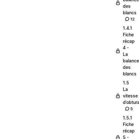
des
blancs
12
1.4.1
Fiche
récap
4 -
La
balance
des
blancs
1.5
La
vitesse
d’obtura
5
1.5.1
Fiche
récap
5 -