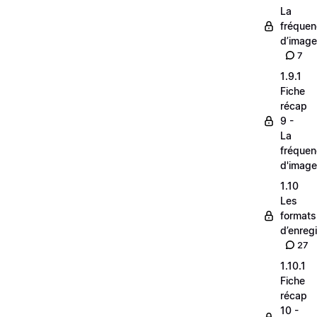
La
fréque
d’image
7
1.9.1
Fiche
récap
9 -
La
fréque
d'image
1.10
Les
formats
d’enreg
27
1.10.1
Fiche
récap
10 -