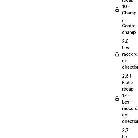
16 -
Champ
/
Contre-
champ
2.6
Les
raccord
de
directio
2.6.1
Fiche
récap
17 -
Les
raccord
de
directio
2.7
Le