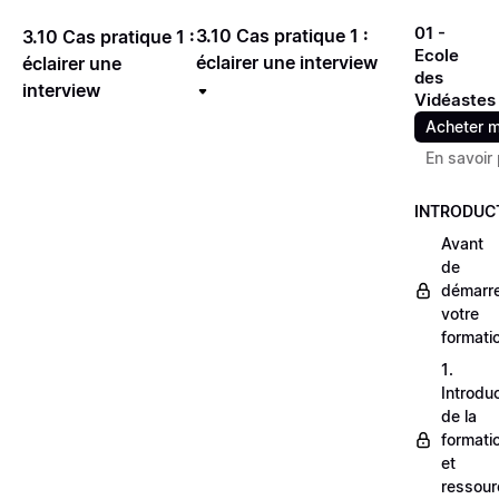
01 -
3.10 Cas pratique 1 :
3.10 Cas pratique 1 :
Ecole
éclairer une interview
éclairer une
des
interview
Vidéastes
Acheter m
En savoir 
INTRODUC
Avant
de
démarr
votre
formati
1.
Introdu
de la
formati
et
ressour