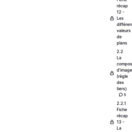
récap
12 -
Les
différe
valeurs
de
plans
2.2
La
composi
d’image
(règle
des
tiers)
5
2.2.1
Fiche
récap
13 -
La