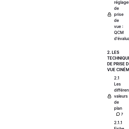
réglage
de
prise
de
vue :
QCM
d'évalu
2. LES
TECHNIQU
DE PRISE 
VUE CINÉ
2.1
Les
différe
valeurs
de
plan
7
2.1.1
Fiche