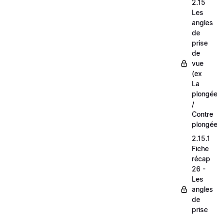
2.15
Les
angles
de
prise
de
vue
(ex
La
plongé
/
Contre
plongée
2.15.1
Fiche
récap
26 -
Les
angles
de
prise