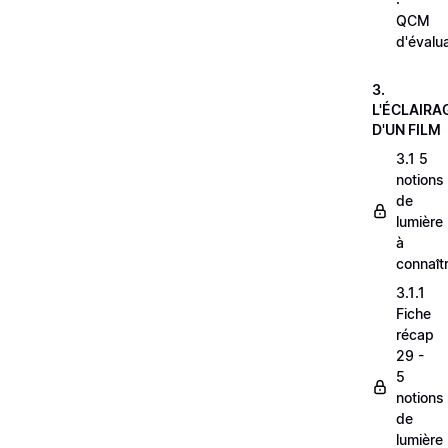
QCM
d'évalu
3.
L'ÉCLAIRA
D'UN FILM
3.1 5
notions
de
lumière
à
connaît
3.1.1
Fiche
récap
29 -
5
notions
de
lumière