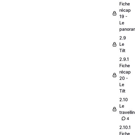
Fiche
récap
19 -
Le
panora
2.9
Le
Tilt
2.9.1
Fiche
récap
20 -
Le
Tilt
2.10
Le
travelli
4
2.10.1
Fiche