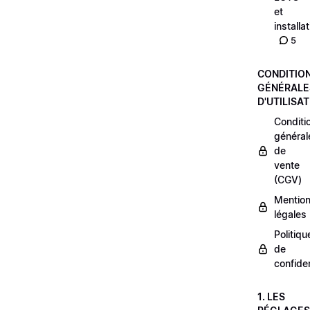
et
installa
5
CONDITIO
GÉNÉRALE
D'UTILISA
Conditi
général
de
vente
(CGV)
Mentio
légales
Politiqu
de
confiden
1. LES