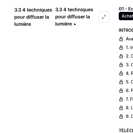
01 - E
3.3 4 techniques
3.3 4 techniques
Achet
pour diffuser la
pour diffuser la
lumière
lumière
INTRO
Ava
1. 
2. 
3. 
4. 
5. 
6. 
7. 
8. 
9. 
TÉLÉC