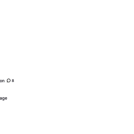
son
8
nage