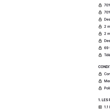
70%
70%
Des
2 m
2 m
Des
69 
Tél
CONDI
Con
Men
Pol
1. LES
1.1