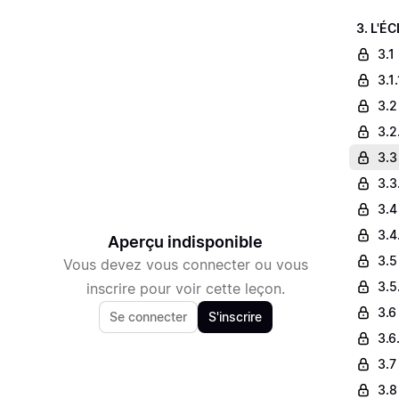
3. L'É
3.1
3.1
3.2
3.2
3.3
3.3
3.4
3.4
Aperçu indisponible
3.5
Vous devez vous connecter ou vous
3.5
inscrire pour voir cette leçon.
3.6 
Se connecter
S'inscrire
3.6
3.7
3.8 